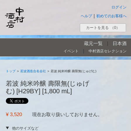
ログイン
|
ヘルプ
初めてのお客様へ
カートを見る
（0）
蔵元一覧
|
日本酒
|
イベント
中村酒店セレクション
トップ
>
若波酒造合名会社
>
若波 純米吟醸 壽限無(じゅげむ)
若波 純米吟醸 壽限無(じゅげ
む) [H29BY] [1,800 mL]
¥ 3,520
現在お取り扱いしておりません。
他のサイズなど