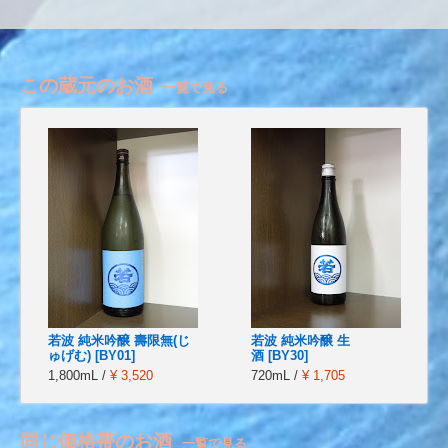
この蔵元のお酒
一覧で見る
若波 純米吟醸 壽限無(じ
若波 純米吟醸 生
ゅげむ) [BY01]
酒 [BY30]
1,800mL /
¥ 3,520
720mL /
¥ 1,705
同じ価格帯のお酒
一覧で見る