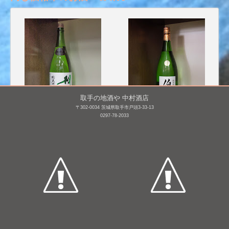
取手の地酒や 中村酒店
〒302-0034 茨城県取手市戸頭3-33-13
0297-78-2033
相模灘 純米吟醸 美山錦
伯楽星 純米吟醸
1,800mL /
¥ 3,500
1,800mL /
¥ 3,300