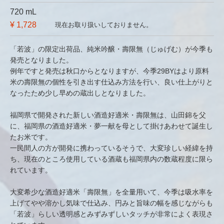
720 mL
¥ 1,728
現在お取り扱いしておりません。
「若波」の限定出荷品、純米吟醸・壽限無（じゅげむ）が今季も
発売となりました。
例年ですと発売は秋口からとなりますが、今季29BYはより原料
米の壽限無の個性を引き出す仕込み方法を行い、良い仕上がりと
なったため少し早めの蔵出しとなりました。
福岡県で開発された新しい酒造好適米・壽限無は、山田錦を父
に、福岡県の酒造好適米・夢一献を母として掛けあわせて誕生し
たお米です。
一民間人の方が開発に携わっているそうで、大変珍しい経緯を持
ち、現在のところ使用している酒蔵も福岡県内の数蔵程度に限ら
れています。
大変希少な酒造好適米「壽限無」を全量用いて、今季は吸水率を
上げてやや溶かし気味で仕込み、円みと旨味の幅を感じながらも
「若波」らしい透明感とみずみずしいタッチが非常によく表現さ