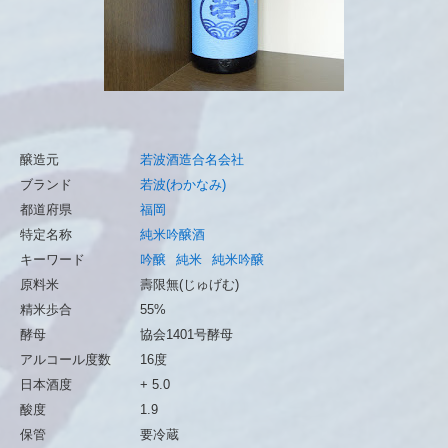
醸造元
若波酒造合名会社
ブランド
若波(わかなみ)
都道府県
福岡
特定名称
純米吟醸酒
キーワード
吟醸
純米
純米吟醸
原料米
壽限無(じゅげむ)
精米歩合
55%
酵母
協会1401号酵母
アルコール度数
16度
日本酒度
+ 5.0
酸度
1.9
保管
要冷蔵