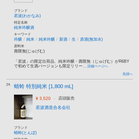
ブランド
若波(わかなみ)
特定名称
純米吟醸酒
キーワード
吟醸
/
純米
/
純米吟醸
/
新酒
/
生
/
原酒(無加水)
原料米
壽限無(じゅげむ)
「若波」の限定出荷品、純米吟醸・壽限無（じゅげむ）がR6BY
で初めて生酒バージョンも限定リリー...
詳細ページへ
先頭へ
24.
蜻蛉 特別純米 [1,800 mL]
¥ 3,520
-
店頭販売
若波酒造合名会社
ブランド
蜻蛉(とんぼ)