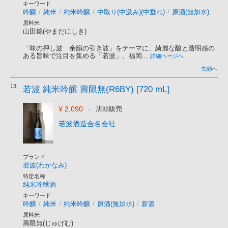
キーワード
吟醸
/
純米
/
純米吟醸
/
中取り(中汲み)(中垂れ)
/
原酒(無加水)
原料米
山田錦(やまだにしき)
「味の押し波 余韻の引き波」をテーマに、綺麗な酸と透明感の
ある旨味で注目を集める「若波」。福岡...
詳細ページへ
先頭へ
13.
若波 純米吟醸 壽限無(R6BY) [720 mL]
¥ 2,090
-
店頭販売
若波酒造合名会社
ブランド
若波(わかなみ)
特定名称
純米吟醸酒
キーワード
吟醸
/
純米
/
純米吟醸
/
原酒(無加水)
/
新酒
原料米
壽限無(じゅげむ)