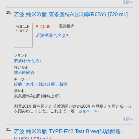
先頭へ
20.
若波 純米吟醸 東条産特A山田錦(R6BY) [720 mL]
¥ 2,530
-
店頭販売
写真はあ
りません
若波酒造合名会社
ブランド
若波(わかなみ)
特定名称
純米吟醸酒
キーワード
吟醸
/
純米
/
純米吟醸
/
新酒
原料米
東条産特A山田錦(特上米)
創業101年目を迎えた若波酒造が次の100年を見据えて新たな一歩
を踏み出しました。これまで「若...
詳細ページへ
先頭へ
21.
若波 純米吟醸 TYPE-FY2 Test Brew(試験醸造-
R7BY) [720 mL]