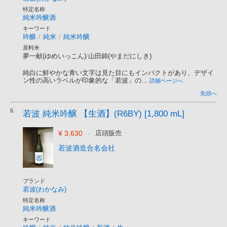
特定名称
純米吟醸酒
キーワード
吟醸
/
純米
/
純米吟醸
原料米
夢一献(ゆめいっこん)
/
山田錦(やまだにしき)
純白に鮮やかな青い文字は見た目にもインパクトがあり、デザイ
ン性の高いラベルが印象的な「若波」の...
詳細ページへ
先頭へ
6.
若波 純米吟醸 【生酒】(R6BY) [1,800 mL]
¥ 3,630
-
店頭販売
若波酒造合名会社
ブランド
若波(わかなみ)
特定名称
純米吟醸酒
キーワード