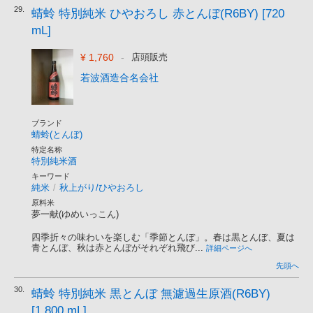
29.
蜻蛉 特別純米 ひやおろし 赤とんぼ(R6BY) [720
mL]
¥ 1,760
-
店頭販売
若波酒造合名会社
ブランド
蜻蛉(とんぼ)
特定名称
特別純米酒
キーワード
純米
/
秋上がり/ひやおろし
原料米
夢一献(ゆめいっこん)
四季折々の味わいを楽しむ「季節とんぼ」。春は黒とんぼ、夏は
青とんぼ、秋は赤とんぼがそれぞれ飛び...
詳細ページへ
先頭へ
30.
蜻蛉 特別純米 黒とんぼ 無濾過生原酒(R6BY)
[1,800 mL]