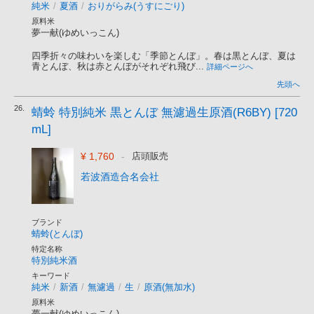
純米
/
夏酒
/
おりがらみ(うすにごり)
原料米
夢一献(ゆめいっこん)
四季折々の味わいを楽しむ「季節とんぼ」。春は黒とんぼ、夏は
青とんぼ、秋は赤とんぼがそれぞれ飛び...
詳細ページへ
先頭へ
26.
蜻蛉 特別純米 黒とんぼ 無濾過生原酒(R6BY) [720
mL]
¥ 1,760
-
店頭販売
若波酒造合名会社
ブランド
蜻蛉(とんぼ)
特定名称
特別純米酒
キーワード
純米
/
新酒
/
無濾過
/
生
/
原酒(無加水)
原料米
夢一献(ゆめいっこん)