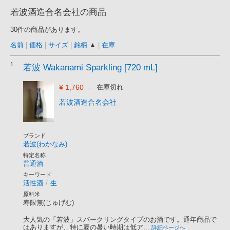
若波酒造合名会社の商品
30件の商品があります。
名前
|
価格
|
サイズ
|
銘柄
▲
|
在庫
1.
若波 Wakanami Sparkling [720 mL]
¥ 1,760
-
在庫切れ
若波酒造合名会社
ブランド
若波(わかなみ)
特定名称
普通酒
キーワード
活性酒
/
生
原料米
寿限無(じゅげむ)
大人気の「若波」スパークリングタイプのお酒です。通年商品で
はありますが、特に夏の暑い時期は低ア...
詳細ページへ