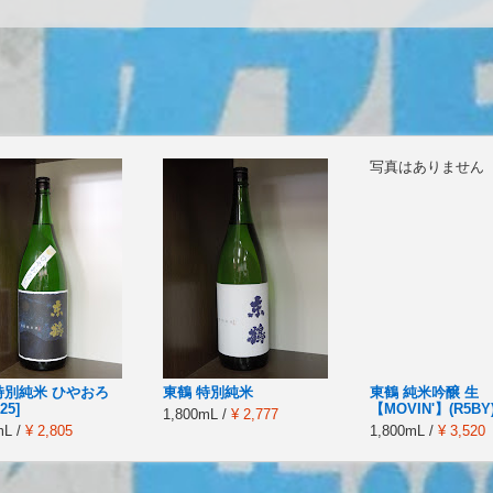
写真はありません
特別純米 ひやおろ
東鶴 特別純米
東鶴 純米吟醸 生
25]
【MOVIN'】(R5BY
1,800mL /
¥ 2,777
mL /
¥ 2,805
1,800mL /
¥ 3,520