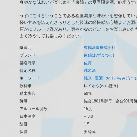
爽やかな味わいが楽しめる「東鶴」の夏季限定酒、純米うす
うすにごりということである程度濃厚な味わいを想像してい
軽い甘みを湛えたさらりとした後味の軽快感が心地よいお酒
仄かにフルーツ香があり、爽やかなのどごしをお楽しみいた
よく冷やしてお楽しみください。
醸造元
東鶴酒造株式会社
ブランド
東鶴(あずまつる)
都道府県
佐賀
特定名称
純米酒
キーワード
純米
夏酒
おりがらみ(うす
原料米
レイホウ(れいほう)
精米歩合
60%
酵母
協会1801号酵母
協会901号
アルコール度数
15度
日本酒度
+ 3.0
酸度
1.5
保管
要冷蔵