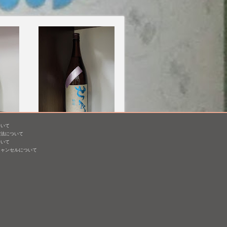
ついて
 窮め
勢起(せき) 純米 [BY24]
方法について
原
ついて
1,800mL /
¥ 2,801
キャンセルについて