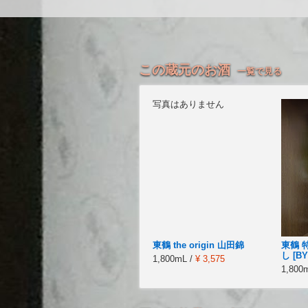
この蔵元のお酒
一覧で見る
写真はありません
東鶴 the origin 山田錦
東鶴 
し [BY
1,800mL /
¥ 3,575
1,800