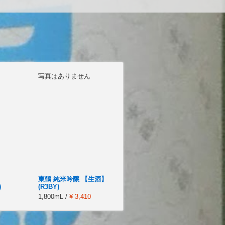
写真はありません
東鶴 純米吟醸 【生酒】
)
(R3BY)
1,800mL /
¥ 3,410