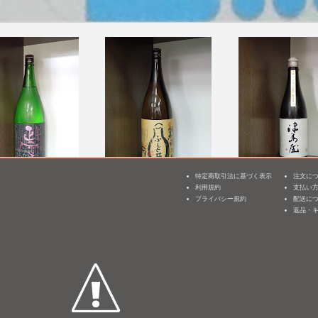
特定商取引法に基づく表示
注文に
純米吟醸 崎村勉
麓井 熱燗純米
津島屋 純米大吟醸
利用規約
支払い
3
ion [BY26]
の山田錦 無濾過生
プライバシー規約
配送に
1,800mL /
¥ 2,640
酒 [BY25]
返品・
mL /
¥ 2,776
720mL /
¥ 2,750