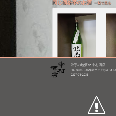
同じ価格帯のお酒
一覧で見る
取手の地酒や 中村酒店
北島 純米吟醸 美山錦 無
正雪 
302-0034 茨城県取手市戸頭3-33-1
濾過生原酒 [BY26]
Evolut
0297-78-2033
1,800mL /
¥ 2,860
1,800