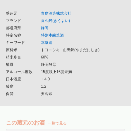
醸造元
青島酒造株式会社
ブランド
喜久醉(きくよい)
都道府県
静岡
特定名称
特別本醸造酒
キーワード
本醸造
原料米
トヨニシキ
山田錦(やまだにしき)
精米歩合
60%
酵母
静岡酵母
アルコール度数
15度以上16度未満
日本酒度
+ 4.0
酸度
1.2
保管
要冷蔵
この蔵元のお酒
一覧で見る