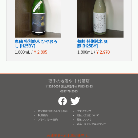
東鶴 特別純米 ひやおろ
鶴齢 特別純米 爽
し [H25BY]
醇 [H25BY]
1,800mL /
¥ 2,805
1,800mL /
¥ 2,970
取手の地酒や 中村酒店
〒302-0034 茨城県取手市戸頭3-33-13
0297-78-2033
特定商取引法に基づく表示
注文について
利用規約
支払い方法について
プライバシー規約
配送について
返品・キャンセルについて
未成年者へのお酒の販売は、