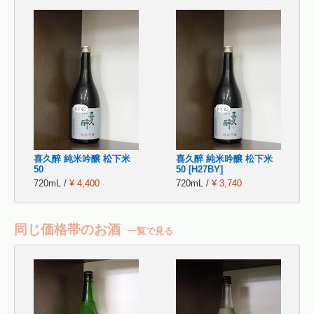
喜久醉 純米吟醸 松下米
喜久醉 純米吟醸 松下米
50
50 [H27BY]
720mL /
¥ 4,400
720mL /
¥ 3,740
同じ価格帯のお酒
一覧で見る