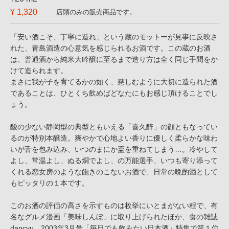
¥ 1,320
店頭のみの販売商品です。
「安い酒こそ、丁寧に造れ」という蔵のモットーが見事に反映さ
れた、青島酒造の心意気を感じられるお酒です。この蔵のお酒
は、普通酒から純米大吟醸に至るまで造り方は全く同じ手間をか
けて造られます。
まさに我が子を育てるかの如く、慈しむように大切に造られた酒
であることは、ひとくち飲めばどなたにもお感じ頂けることでし
ょう。
酸の少ない静岡型の典型ともいえる「喜久醉」の顔ともなってい
るのが特別本醸造。爽やかで心地よい香りに優しく柔らかな味わ
いが舌を包み込み、いつのまにか盃を重ねてしまう…。冷やして
よし、常温よし、ぬる燗でよし、の万能選手、いつも寄り添って
くれる恋女房のような飽きのこないお酒で、日常の晩酌酒として
もピッタリの１本です。
このお酒の評価の高さを示すものは枚挙にいとまがない程で、有
名なグルメ漫画「美味しんぼ」に取り上げられたほか、食の雑誌
dancyu 2003年3月号「毎日でも飲みたい日本酒」特集で第１位