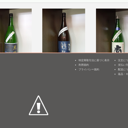
特定商取引法に基づく表示
注文に
利用規約
支払い
3
特別純米 ひやおろ
鶴齢 純米酒 山田錦 65%
南 特別純米 無濾
プライバシー規約
配送に
25]
無濾過生原酒 [BY25]
酒 [BY26]
返品・
mL /
¥ 2,805
1,800mL /
¥ 2,970
1,800mL /
¥ 2,994