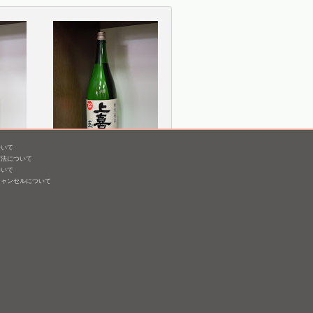
ついて
方法について
過生原
上喜元 特別純米 玉栄
ついて
キャンセルについて
1,800mL /
¥ 2,860