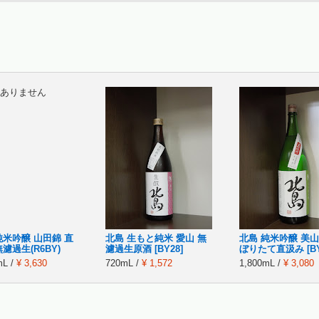
ありません
純米吟醸 山田錦 直
北島 生もと純米 愛山 無
北島 純米吟醸 美山
濾過生(R6BY)
濾過生原酒 [BY28]
ぼりたて直汲み [BY
mL /
¥ 3,630
720mL /
¥ 1,572
1,800mL /
¥ 3,080