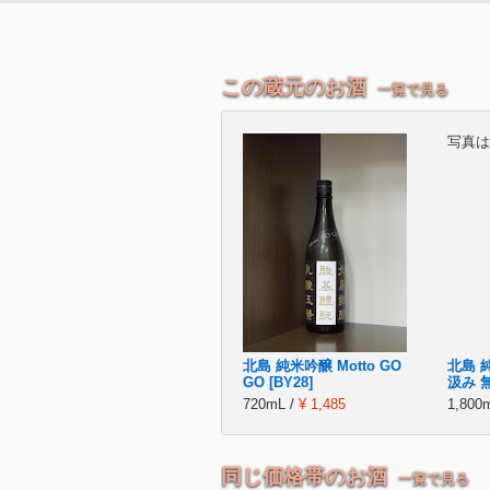
この蔵元のお酒
一覧で見る
写真は
北島 純米吟醸 Motto GO
北島 
GO [BY28]
汲み 無
720mL /
¥ 1,485
1,800
同じ価格帯のお酒
一覧で見る