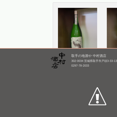
取手の地酒や 中村酒店
302-0034 茨城県取手市戸頭3-33-1
無風 純米吟醸 熟成原
東鶴 
0297-78-2033
酒 [BY25]
し [BY
1,800mL /
¥ 2,640
1,800