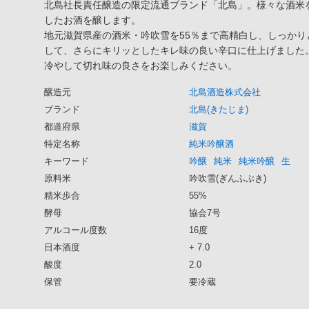
北島社長責任醸造の限定流通ブランド「北島」。様々な酒米
したお酒を醸します。
地元滋賀県産の酒米・吟吹雪を55％まで高精白し、しっか
して、さらにキリッとしたキレ味の良い辛口に仕上げました
冷やして切れ味の良さをお楽しみください。
醸造元
北島酒造株式会社
ブランド
北島(きたじま)
都道府県
滋賀
特定名称
純米吟醸酒
キーワード
吟醸
純米
純米吟醸
生
原料米
吟吹雪(ぎんふぶき)
精米歩合
55%
酵母
協会7号
アルコール度数
16度
日本酒度
+ 7.0
酸度
2.0
保管
要冷蔵