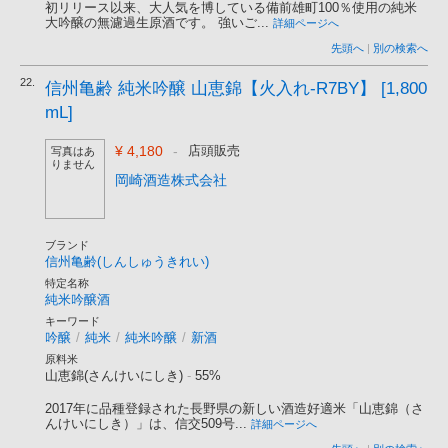
初リリース以来、大人気を博している備前雄町100％使用の純米
大吟醸の無濾過生原酒です。 強いご...
詳細ページへ
先頭へ
|
別の検索へ
22.
信州亀齢 純米吟醸 山恵錦【火入れ-R7BY】 [1,800
mL]
¥ 4,180
-
店頭販売
写真はあ
りません
岡崎酒造株式会社
ブランド
信州亀齢(しんしゅうきれい)
特定名称
純米吟醸酒
キーワード
吟醸
/
純米
/
純米吟醸
/
新酒
原料米
山恵錦(さんけいにしき)
-
55%
2017年に品種登録された長野県の新しい酒造好適米「山恵錦（さ
んけいにしき）」は、信交509号...
詳細ページへ