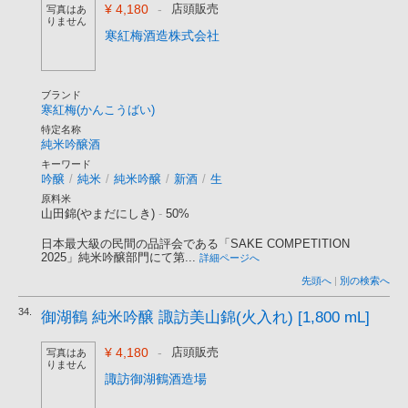
¥ 4,180
-
店頭販売
写真はあ
りません
寒紅梅酒造株式会社
ブランド
寒紅梅(かんこうばい)
特定名称
純米吟醸酒
キーワード
吟醸
/
純米
/
純米吟醸
/
新酒
/
生
原料米
山田錦(やまだにしき)
-
50%
日本最大級の民間の品評会である「SAKE COMPETITION
2025」純米吟醸部門にて第...
詳細ページへ
先頭へ
|
別の検索へ
34.
御湖鶴 純米吟醸 諏訪美山錦(火入れ) [1,800 mL]
¥ 4,180
-
店頭販売
写真はあ
りません
諏訪御湖鶴酒造場