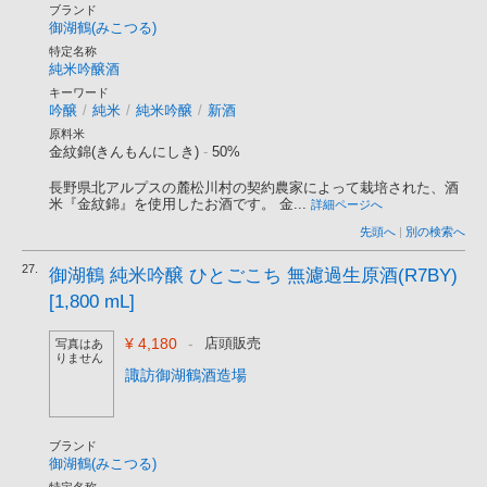
ブランド
御湖鶴(みこつる)
特定名称
純米吟醸酒
キーワード
吟醸
/
純米
/
純米吟醸
/
新酒
原料米
金紋錦(きんもんにしき)
-
50%
長野県北アルプスの麓松川村の契約農家によって栽培された、酒
米『金紋錦』を使用したお酒です。 金...
詳細ページへ
先頭へ
|
別の検索へ
27.
御湖鶴 純米吟醸 ひとごこち 無濾過生原酒(R7BY)
[1,800 mL]
¥ 4,180
-
店頭販売
写真はあ
りません
諏訪御湖鶴酒造場
ブランド
御湖鶴(みこつる)