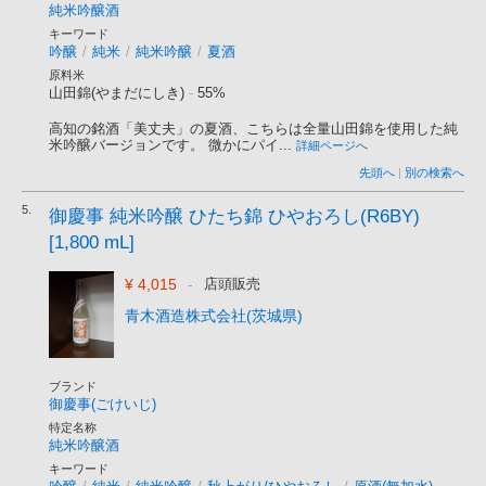
純米吟醸酒
キーワード
吟醸
/
純米
/
純米吟醸
/
夏酒
原料米
山田錦(やまだにしき)
-
55%
高知の銘酒「美丈夫」の夏酒、こちらは全量山田錦を使用した純
米吟醸バージョンです。 微かにパイ...
詳細ページへ
先頭へ
|
別の検索へ
5.
御慶事 純米吟醸 ひたち錦 ひやおろし(R6BY)
[1,800 mL]
¥ 4,015
-
店頭販売
青木酒造株式会社(茨城県)
ブランド
御慶事(ごけいじ)
特定名称
純米吟醸酒
キーワード