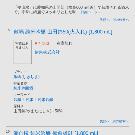
「夢山水」は愛知県の山間部（標高600m付近）で栽培される酒米
で、非常に綺麗でスッキリとした味...
詳細ページへ
先頭へ
|
別の検索へ
15.
敷嶋 純米吟醸 山田錦50(火入れ) [1,800 mL]
¥ 4,180
-
在庫切れ
写真はあ
りません
伊東株式会社
ブランド
敷嶋(しきしま)
特定名称
純米吟醸酒
キーワード
吟醸
/
純米
/
純米吟醸
原料米
山田錦(やまだにしき)
-
50%
先頭へ
|
別の検索へ
16.
瀧自慢 純米吟醸 備前雄町 [1,800 mL]