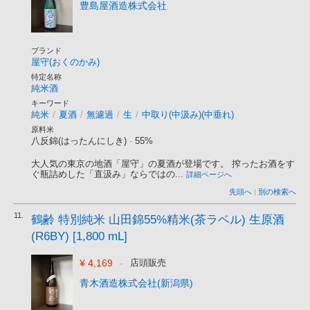
豊島屋酒造株式会社
ブランド
屋守(おくのかみ)
特定名称
純米酒
キーワード
純米
/
夏酒
/
無濾過
/
生
/
中取り(中汲み)(中垂れ)
原料米
八反錦(はったんにしき)
-
55%
大人気の東京の地酒「屋守」の夏酒が登場です。 搾ったお酒をす
ぐ瓶詰めした「直汲み」ならではの...
詳細ページへ
先頭へ
|
別の検索へ
11.
鶴齢 特別純米 山田錦55%精米(茶ラベル) 生原酒
(R6BY) [1,800 mL]
¥ 4,169
-
店頭販売
青木酒造株式会社(新潟県)