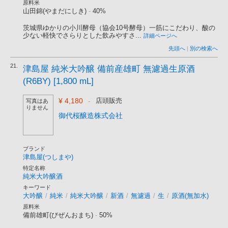
原料米
山田錦(やまだにしき)
-
40%
茨城県ゆかりの小川酵母（協会10号酵母）一筋にこだわり、酸の
少ない軽快でさらりとした飲みやすさ...
詳細ページへ
先頭へ
|
別の検索へ
21.
津島屋 純米大吟醸 備前産雄町 無濾過生原酒
(R6BY) [1,800 mL]
¥ 4,180
-
店頭販売
写真はあ
りません
御代桜醸造株式会社
ブランド
津島屋(つしまや)
特定名称
純米大吟醸酒
キーワード
大吟醸
/
純米
/
純米大吟醸
/
新酒
/
無濾過
/
生
/
原酒(無加水)
原料米
備前雄町(びぜんおまち)
-
50%