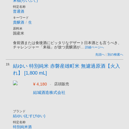
来福(らいふく)
特定名称
普通酒
キーワード
貴醸酒
/
生
原料米
国産米
食前酒または食後酒にピッタリなデザート日本酒とも言うべき、
チャレンジャー「来福」が放つ貴醸酒が...
詳細ページへ
先頭へ
|
別の検索へ
19.
結ゆい 特別純米 赤磐産雄町米 無濾過原酒【火入
れ】 [1,800 mL]
¥ 4,180
-
店頭販売
結城酒造株式会社
ブランド
結ゆい(むすびゆい)
特定名称
特別純米酒