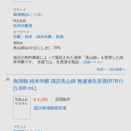
ブランド
御湖鶴(みこつる)
特定名称
純米吟醸酒
キーワード
吟醸
/
純米
/
純米吟醸
/
新酒
原料米
美山錦(みやまにしき)
-
70%
地元の契約農家によって栽培された酒米『美山錦』を使用した純
米吟醸です。 当蔵では、生原酒を瓶詰...
詳細ページへ
先頭へ
|
別の検索へ
35.
御湖鶴 純米吟醸 諏訪美山錦 無濾過生原酒(R7BY)
[1,800 mL]
¥ 4,180
-
店頭販売
写真はあ
りません
諏訪御湖鶴酒造場
ブランド