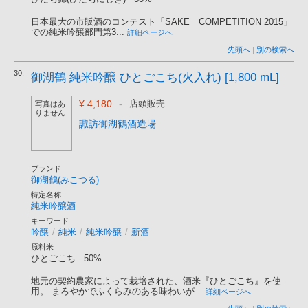
日本最大の市販酒のコンテスト「SAKE COMPETITION 2015」
での純米吟醸部門第3...
詳細ページへ
先頭へ
|
別の検索へ
30.
御湖鶴 純米吟醸 ひとごこち(火入れ) [1,800 mL]
¥ 4,180
-
店頭販売
写真はあ
りません
諏訪御湖鶴酒造場
ブランド
御湖鶴(みこつる)
特定名称
純米吟醸酒
キーワード
吟醸
/
純米
/
純米吟醸
/
新酒
原料米
ひとごこち
-
50%
地元の契約農家によって栽培された、酒米『ひとごこち』を使
用。 まろやかでふくらみのある味わいが...
詳細ページへ