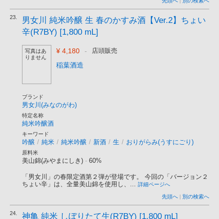
先頭へ
|
別の検索へ
23.
男女川 純米吟醸 生 春のかすみ酒【Ver.2】ちょい
辛(R7BY) [1,800 mL]
¥ 4,180
-
店頭販売
写真はあ
りません
稲葉酒造
ブランド
男女川(みなのがわ)
特定名称
純米吟醸酒
キーワード
吟醸
/
純米
/
純米吟醸
/
新酒
/
生
/
おりがらみ(うすにごり)
原料米
美山錦(みやまにしき)
-
60%
「男女川」の春限定酒第２弾が登場です。 今回の「バージョン２
ちょい辛」は、全量美山錦を使用し、...
詳細ページへ
先頭へ
|
別の検索へ
24.
神亀 純米 しぼりたて生(R7BY) [1,800 mL]