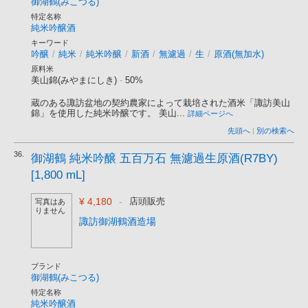
御湖鶴(みこつる)
特定名称
純米吟醸酒
キーワード
吟醸
/
純米
/
純米吟醸
/
新酒
/
無濾過
/
生
/
原酒(無加水)
原料米
美山錦(みやまにしき)
-
50%
蔵のある諏訪盆地の契約農家によって栽培された酒米「諏訪美山
錦」を使用した純米吟醸です。 美山...
詳細ページへ
先頭へ
|
別の検索へ
36.
御湖鶴 純米吟醸 五百万石 無濾過生原酒(R7BY)
[1,800 mL]
¥ 4,180
-
店頭販売
写真はあ
りません
諏訪御湖鶴酒造場
ブランド
御湖鶴(みこつる)
特定名称
純米吟醸酒