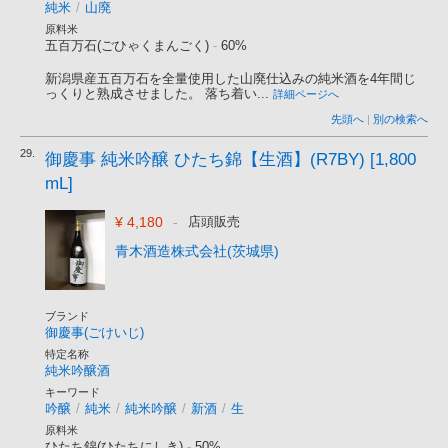
純米
/
山廃
原料米
五百万石(ごひゃくまんごく)
-
60%
新潟県産五百万石を全量使用した山廃仕込みの純米酒を4年間じ
っくりと熟成させました。 落ち着い...
詳細ページへ
先頭へ
|
別の検索へ
29.
御慶事 純米吟醸 ひたち錦【生酒】(R7BY) [1,800
mL]
¥ 4,180
-
店頭販売
青木酒造株式会社(茨城県)
ブランド
御慶事(ごけいじ)
特定名称
純米吟醸酒
キーワード
吟醸
/
純米
/
純米吟醸
/
新酒
/
生
原料米
ひたち錦(ひたちにしき)
-
50%