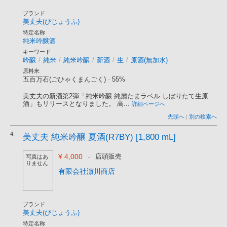
ブランド
美丈夫(びじょうふ)
特定名称
純米吟醸酒
キーワード
吟醸
/
純米
/
純米吟醸
/
新酒
/
生
/
原酒(無加水)
原料米
五百万石(ごひゃくまんごく)
-
55%
美丈夫の新酒第2弾「純米吟醸 純麗たまラベル しぼりたて生原
酒」もリリースとなりました。 高...
詳細ページへ
先頭へ
|
別の検索へ
4.
美丈夫 純米吟醸 夏酒(R7BY) [1,800 mL]
¥ 4,000
-
店頭販売
写真はあ
りません
有限会社濵川商店
ブランド
美丈夫(びじょうふ)
特定名称