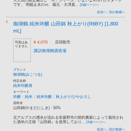
大人気の限定蔵出し「ｍ」シリーズ、いよいよR7BYがスタート
です。 明鏡止水のｍ、蔵元・大澤真...
詳細ページへ
先頭へ
|
別の検索へ
7.
御湖鶴 純米吟醸 山田錦 秋上がり(R6BY) [1,800
mL]
¥ 4,070
-
店頭販売
写真はあ
りません
諏訪御湖鶴酒造場
ブランド
御湖鶴(みこつる)
特定名称
純米吟醸酒
キーワード
吟醸
/
純米
/
純米吟醸
/
秋上がり/ひやおろし
原料米
山田錦(やまだにしき)
-
50%
北アルプスの湧水が流れる安曇野市の契約農家によって栽培され
た酒米の王様『山田錦』を使用しており...
詳細ページへ
先頭へ
|
別の検索へ