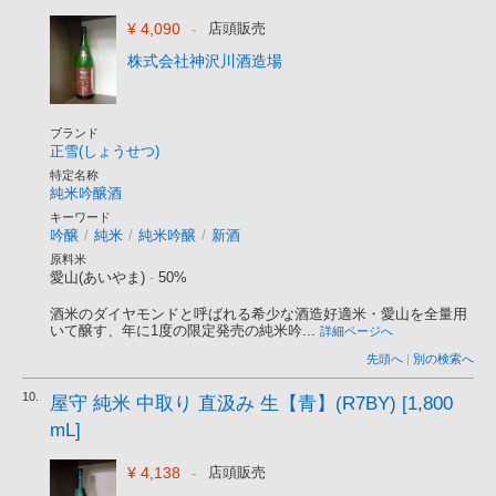
¥ 4,090
-
店頭販売
株式会社神沢川酒造場
ブランド
正雪(しょうせつ)
特定名称
純米吟醸酒
キーワード
吟醸
/
純米
/
純米吟醸
/
新酒
原料米
愛山(あいやま)
-
50%
酒米のダイヤモンドと呼ばれる希少な酒造好適米・愛山を全量用
いて醸す、年に1度の限定発売の純米吟...
詳細ページへ
先頭へ
|
別の検索へ
10.
屋守 純米 中取り 直汲み 生【青】(R7BY) [1,800
mL]
¥ 4,138
-
店頭販売