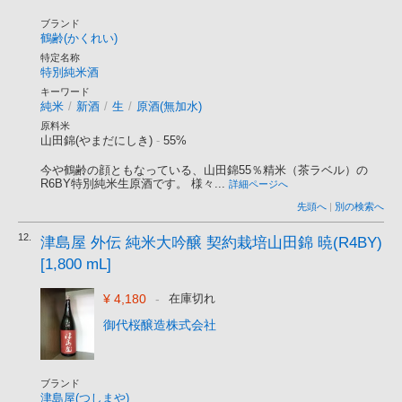
ブランド
鶴齢(かくれい)
特定名称
特別純米酒
キーワード
純米
/
新酒
/
生
/
原酒(無加水)
原料米
山田錦(やまだにしき)
-
55%
今や鶴齢の顔ともなっている、山田錦55％精米（茶ラベル）の
R6BY特別純米生原酒です。 様々...
詳細ページへ
先頭へ
|
別の検索へ
12.
津島屋 外伝 純米大吟醸 契約栽培山田錦 暁(R4BY)
[1,800 mL]
¥ 4,180
-
在庫切れ
御代桜醸造株式会社
ブランド
津島屋(つしまや)