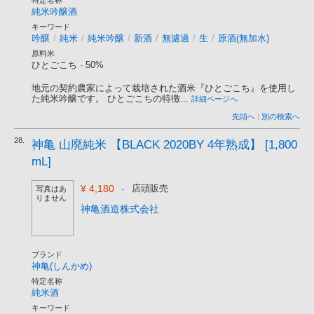
特定名称
純米吟醸酒
キーワード
吟醸
/
純米
/
純米吟醸
/
新酒
/
無濾過
/
生
/
原酒(無加水)
原料米
ひとごこち
-
50%
地元の契約農家によって栽培された酒米『ひとごこち』を使用し
た純米吟醸です。 ひとごこちの特徴...
詳細ページへ
先頭へ
|
別の検索へ
28.
神亀 山廃純米 【BLACK 2020BY 4年熟成】 [1,800
mL]
¥ 4,180
-
店頭販売
写真はあ
りません
神亀酒造株式会社
ブランド
神亀(しんかめ)
特定名称
純米酒
キーワード