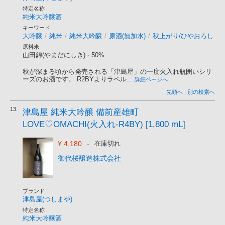
特定名称
純米大吟醸酒
キーワード
大吟醸
/
純米
/
純米大吟醸
/
原酒(無加水)
/
秋上がり/ひやおろし
原料米
山田錦(やまだにしき)
-
50%
秋が深まる頃から発売される「津島屋」の一度火入れ瓶囲いシリ
ーズのお酒です。 R2BYよりラベル...
詳細ページへ
先頭へ
|
別の検索へ
13.
津島屋 純米大吟醸 備前産雄町
LOVE♡OMACHI(火入れ-R4BY) [1,800 mL]
¥ 4,180
-
在庫切れ
御代桜醸造株式会社
ブランド
津島屋(つしまや)
特定名称
純米大吟醸酒