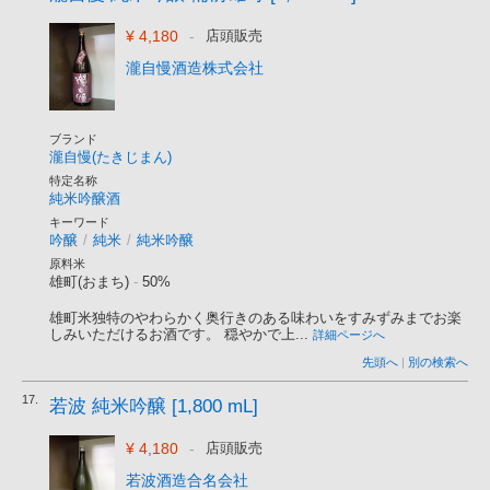
¥ 4,180
-
店頭販売
瀧自慢酒造株式会社
ブランド
瀧自慢(たきじまん)
特定名称
純米吟醸酒
キーワード
吟醸
/
純米
/
純米吟醸
原料米
雄町(おまち)
-
50%
雄町米独特のやわらかく奥行きのある味わいをすみずみまでお楽
しみいただけるお酒です。 穏やかで上...
詳細ページへ
先頭へ
|
別の検索へ
17.
若波 純米吟醸 [1,800 mL]
¥ 4,180
-
店頭販売
若波酒造合名会社