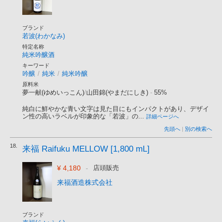
ブランド
若波(わかなみ)
特定名称
純米吟醸酒
キーワード
吟醸
/
純米
/
純米吟醸
原料米
夢一献(ゆめいっこん)
/
山田錦(やまだにしき)
-
55%
純白に鮮やかな青い文字は見た目にもインパクトがあり、デザイ
ン性の高いラベルが印象的な「若波」の...
詳細ページへ
先頭へ
|
別の検索へ
18.
来福 Raifuku MELLOW [1,800 mL]
¥ 4,180
-
店頭販売
来福酒造株式会社
ブランド