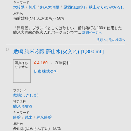
キーワード
大吟醸
/
純米
/
純米大吟醸
/
原酒(無加水)
/
秋上がり/ひやおろし
原料米
備前雄町(びぜんおまち)
-
50%
「津島屋」ブランドとしては珍しい、備前雄町を100％使用した
純米大吟醸の瓶火入れバージョンです...
詳細ページへ
先頭へ
|
別の検索へ
14.
敷嶋 純米吟醸 夢山水(火入れ) [1,800 mL]
¥ 4,180
-
在庫切れ
写真はあ
りません
伊東株式会社
ブランド
敷嶋(しきしま)
特定名称
純米吟醸酒
キーワード
吟醸
/
純米
/
純米吟醸
原料米
夢山水(ゆめさんすい)
-
50%