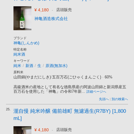
¥ 4,180
-
店頭販売
神亀酒造株式会社
ブランド
神亀(しんかめ)
特定名称
純米酒
キーワード
純米
/
新酒
/
生
/
原酒(無加水)
原料米
山田錦(やまだにしき)
/
五百万石(ごひゃくまんごく)
-
60%
高級酒米の産地として有名な徳島県産の阿波山田錦と新潟県産五
百万石を使用した「神亀」の令和7年新...
詳細ページへ
先頭へ
|
別の検索へ
25.
瀧自慢 純米吟醸 備前雄町 無濾過生(R7BY) [1,800
mL]
¥ 4,180
-
店頭販売