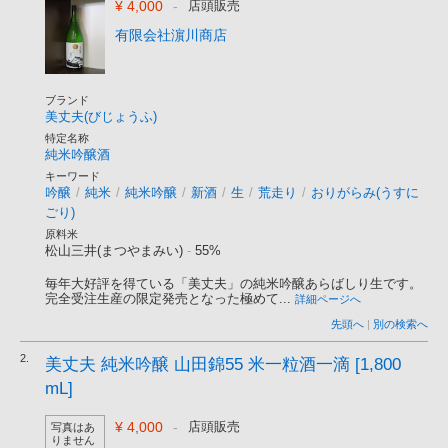
¥ 4,000
-
店頭販売
有限会社濵川商店
ブランド
美丈夫(びじょうふ)
特定名称
純米吟醸酒
キーワード
吟醸
/
純米
/
純米吟醸
/
新酒
/
生
/
荒走り
/
おりがらみ(うすに
ごり)
原料米
松山三井(まつやまみい)
-
55%
毎年大好評を得ている「美丈夫」の純米吟醸あらばしり生です。
完全受注生産の限定発売となった極めて...
詳細ページへ
先頭へ
|
別の検索へ
2.
美丈夫 純米吟醸 山田錦55 米一粒酒一滴 [1,800
mL]
¥ 4,000
-
店頭販売
写真はあ
りません