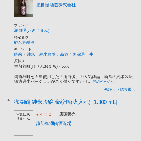
瀧自慢酒造株式会社
ブランド
瀧自慢(たきじまん)
特定名称
純米吟醸酒
キーワード
吟醸
/
純米
/
純米吟醸
/
新酒
/
無濾過
/
生
原料米
備前雄町(びぜんおまち)
-
55%
備前雄町を全量使用した「瀧自慢」の人気商品、新酒の純米吟醸
無濾過生バージョンがごく僅かですがリ...
詳細ページへ
先頭へ
|
別の検索へ
26.
御湖鶴 純米吟醸 金紋錦(火入れ) [1,800 mL]
¥ 4,180
-
店頭販売
写真はあ
りません
諏訪御湖鶴酒造場