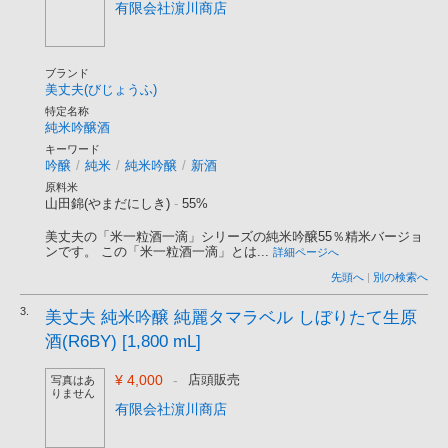
有限会社濵川商店
ブランド
美丈夫(びじょうふ)
特定名称
純米吟醸酒
キーワード
吟醸
/
純米
/
純米吟醸
/
新酒
原料米
山田錦(やまだにしき)
-
55%
美丈夫の「米一粒酒一滴」シリーズの純米吟醸55％精米バージョ
ンです。 この「米一粒酒一滴」とは...
詳細ページへ
先頭へ
|
別の検索へ
3.
美丈夫 純米吟醸 純麗タマラベル しぼりたて生原
酒(R6BY) [1,800 mL]
¥ 4,000
-
店頭販売
写真はあ
りません
有限会社濵川商店