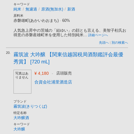
キーワード
純米
/
無濾過
/
原酒(無加水)
/
新酒
原料米
赤磐雄町(あかいわおまち)
-
60%
人気急上昇中の茨城の「結ゆい」の顔とも言える、美智子杜氏お
得意の赤磐産雄町米を使用した特別純米...
詳細ページへ
先頭へ
|
別の検索へ
20.
霧筑波 大吟醸 【関東信越国税局酒類鑑評会最優
秀賞】 [720 mL]
¥ 4,180
-
店頭販売
写真はあ
りません
合資会社浦里酒造店
ブランド
霧筑波(きりつくば)
特定名称
大吟醸酒
キーワード
大吟醸