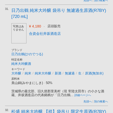
先頭へ
|
別の検索へ
31.
日乃出鶴 純米大吟醸 袋吊り 無濾過生原酒(R7BY)
[720 mL]
¥ 4,180
-
店頭販売
写真はあ
りません
合資会社井坂酒造店
ブランド
日乃出鶴(ひのでつる)
特定名称
純米大吟醸酒
キーワード
大吟醸
/
純米
/
純米大吟醸
/
新酒
/
無濾過
/
生
/
原酒(無加水)
原料米
美山錦(みやまにしき)
-
50%
茨城県の最北部、旧久慈郡里美村（現 常陸太田市）の小さな酒
蔵、井坂酒造店の代表銘柄が「日乃出鶴...
詳細ページへ
先頭へ
|
別の検索へ
32.
松盛 純米大吟醸 【祥】袋吊り 限定生原酒(R7BY)