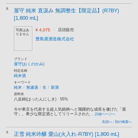
8.
屋守 純米 直汲み 無調整生【限定品】(R7BY)
[1,800 mL]
¥ 4,075
-
店頭販売
写真はあ
りません
豊島屋酒造株式会社
ブランド
屋守(おくのかみ)
特定名称
純米酒
キーワード
純米
/
無濾過
/
生
/
新酒
原料米
八反錦(はったんにしき)
-
55%
今や東京を代表する超人気銘柄へと飛躍的な成長を遂げた「屋
守」。希少な限定酒としてリリースされた...
詳細ページへ
先頭へ
|
別の検索へ
9.
正雪 純米吟醸 愛山(火入れ-R7BY) [1,800 mL]