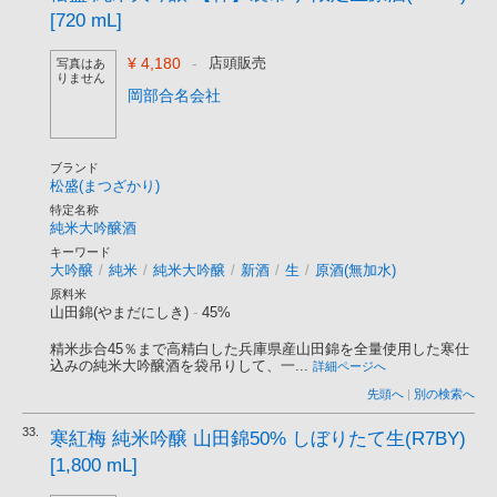
[720 mL]
¥ 4,180
-
店頭販売
写真はあ
りません
岡部合名会社
ブランド
松盛(まつざかり)
特定名称
純米大吟醸酒
キーワード
大吟醸
/
純米
/
純米大吟醸
/
新酒
/
生
/
原酒(無加水)
原料米
山田錦(やまだにしき)
-
45%
精米歩合45％まで高精白した兵庫県産山田錦を全量使用した寒仕
込みの純米大吟醸酒を袋吊りして、一...
詳細ページへ
先頭へ
|
別の検索へ
33.
寒紅梅 純米吟醸 山田錦50% しぼりたて生(R7BY)
[1,800 mL]