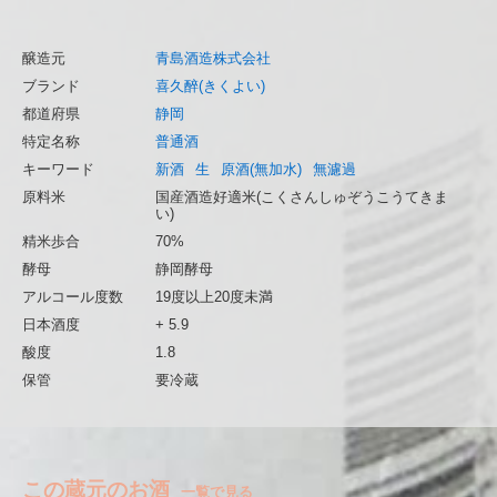
醸造元
青島酒造株式会社
ブランド
喜久醉(きくよい)
都道府県
静岡
特定名称
普通酒
キーワード
新酒
生
原酒(無加水)
無濾過
原料米
国産酒造好適米(こくさんしゅぞうこうてきま
い)
精米歩合
70%
酵母
静岡酵母
アルコール度数
19度以上20度未満
日本酒度
+ 5.9
酸度
1.8
保管
要冷蔵
この蔵元のお酒
一覧で見る