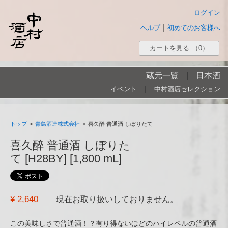
ログイン
|
ヘルプ
初めてのお客様へ
カートを見る
（0）
蔵元一覧
|
日本酒
|
イベント
中村酒店セレクション
トップ
>
青島酒造株式会社
>
喜久醉 普通酒 しぼりたて
喜久醉 普通酒 しぼりた
て [H28BY] [1,800 mL]
¥ 2,640
現在お取り扱いしておりません。
この美味しさで普通酒！？有り得ないほどのハイレベルの普通酒