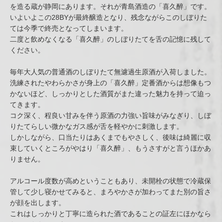
を造る蔵が静岡にあります。それが青島酒造の「喜久醉」です。
いよいよこの28BYが最終醸造となり、残念ながらこのしぼりた
ては今季で終売となってしまいます。
二度と飲めなくなる「喜久醉」のしぼりたてを舌の記憶に残して
ください。
毎年大人気の普通酒のしぼりたて無濾過生原酒が入荷しました。
洗練されたやわらかさが身上の「喜久醉」定番酒からは想像もつ
かないほど、しっかりとした酒質がまた違った魅力を持って迫っ
てきます。
コク深く、程良い甘みを伴う原酒の力強い旨味がみなぎり、しぼ
りたてらしい微かなガス感が舌を軽やかに刺激します。
しかしながら、口当たりはあくまでもやさしく、後味は綺麗に収
束していくところがやはり「喜久醉」、もうさすがと言うほかあ
りません。
アルコール度数が高めということもあり、未開栓の状態で冷蔵保
管して少し寝かせてみると、まろやかさが加わってまた別の旨さ
が顔を出します。
これはしっかりと丁寧に造られた酒であることの証左にほかなら