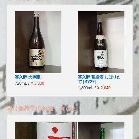
喜久醉 大吟醸
喜久醉 普通酒 しぼりた
て [BY27]
720mL /
¥ 3,300
1,800mL /
¥ 2,640
同じ価格帯のお酒
一覧で見る