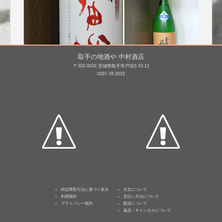
取手の地酒や 中村酒店
〒302-0034 茨城県取手市戸頭3-33-13
0297-78-2033
宙狐 かすみ純米 生原
喜楽長 特別純米 夏の生
酒 [BY25]
囲い [BY26]
1,800mL /
¥ 2,750
1,800mL /
¥ 2,750
特定商取引法に基づく表示
注文について
利用規約
支払い方法について
プライバシー規約
配送について
返品・キャンセルについて