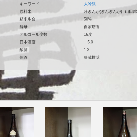
キーワード
大吟醸
原料米
吟ぎんが(ぎんぎんが)
山田錦
精米歩合
50%
酵母
自家培養
アルコール度数
16度
日本酒度
+ 5.0
酸度
1.3
保管
冷蔵推奨