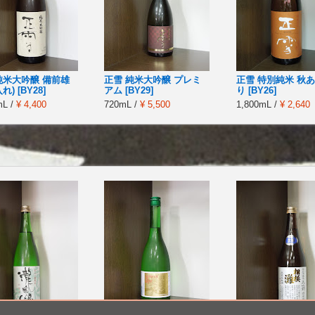
純米大吟醸 備前雄
正雪 純米大吟醸 プレミ
正雪 特別純米 秋
れ) [BY28]
アム [BY29]
り [BY26]
mL /
¥ 4,400
720mL /
¥ 5,500
1,800mL /
¥ 2,640