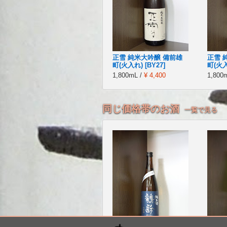
正雪 純米大吟醸 備前雄
正雪 
町(火入れ) [BY27]
町(火入
1,800mL /
¥ 4,400
1,800
同じ価格帯のお酒
一覧で見る