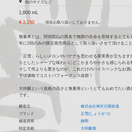
他のサイズなど
1,800 mL
¥ 3,150
現在お取り扱いしておりません。
無量寿とは、阿弥陀仏の異名で無限の生命を意味するとても
年に2回のみの限定発売商品として取り扱いさせて頂けるこ
「正雪」らしいメロンやバナナを思わせる果実香が立ちます
りとしたシャープな味わいにどこかまろやかさも感じられる
そして何よりも驚きなのが、これだけのハイスペックなお酒
手頃価格でコストパフォーマンス抜群！
大吟醸という規格の高さと無量寿というとてもおめでたい酒
です。
醸造元
株式会社神沢川酒造場
ブランド
正雪(しょうせつ)
都道府県
静岡
特定名称
大吟醸酒