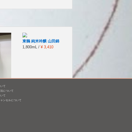
東鶴 純米吟醸 山田錦
1,800mL /
¥ 3,410
ついて
方法について
須五百
ついて
キャンセルについて