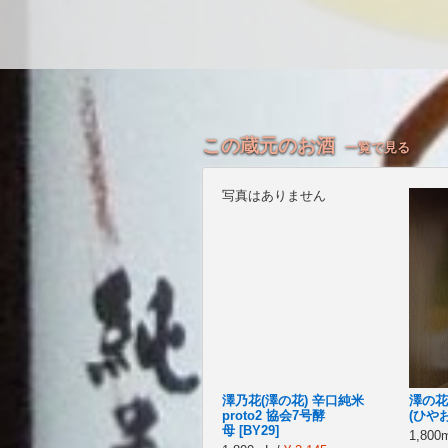
この蔵元のお酒
一覧で見る
写真はありません
澤乃花(澤の花) 辛口純米
澤の花
proto2 協会7号酵
(ひやお
母 [BY29]
1,800