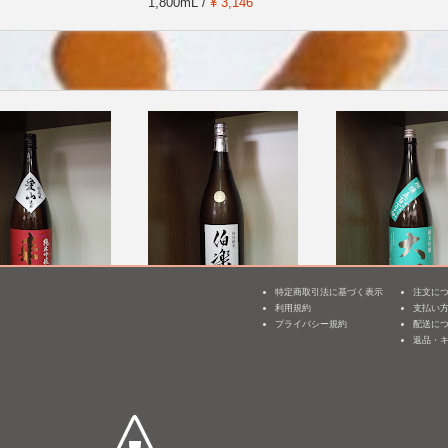
1,800mL /
¥ 3,146
特定商取引法に基づく表示
注文に
利用規約
支払い
3
純米吟醸 愛山 つる
伯楽星 特別純米
大那 純米吟醸 那
プライバシー規約
配送に
万石
返品・
1,800mL /
¥ 3,135
mL /
¥ 3,960
1,800mL /
¥ 3,300