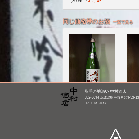
1,800mL /
¥ 2,145
同じ価格帯のお酒
一覧で見る
取手の地酒や 中村酒店
302-0034 茨城県取手市戸頭3-33-1
相模灘 純米吟醸 雄町
来福 
0297-78-2033
ばら
1,800mL /
¥ 3,565
1,800