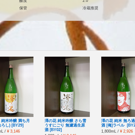
酸度
2.0
保管
冷蔵推奨
 純米吟醸 満ち月
澤の花 純米吟醸 さら雪
澤の花 純米 無ろ
ろし) [BY29]
うすにごり 無濾過生原
酒 [俺]ラベル [BY2
酒 [BY02]
mL /
¥ 3,146
1,800mL /
¥ 2,926