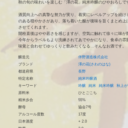
秋の旬の味わいを楽しむ「澤の花」純米吟醸のひやおろしで
酒質向上への真摯な努力が実り、着実にレベルアップを続け
のある穏やかさがあり、落ち着いた酸が後味を旨くまとめ上
させてくれます。
開栓直後はやや若さを感じますが、空気に触れて徐々に味が
今年からラベルもより洗練されてあでやかになり、食卓の雰
味覚と合わせてゆっくりと飲みたくなる…そんなお酒です。
醸造元
伴野酒造株式会社
ブランド
澤の花(さわのはな)
都道府県
長野
特定名称
純米吟醸酒
キーワード
吟醸
純米
純米吟醸
秋上が
原料米
ひとごこち
精米歩合
55%
酵母
協会7号
アルコール度数
17度
日本酒度
+ 2.0