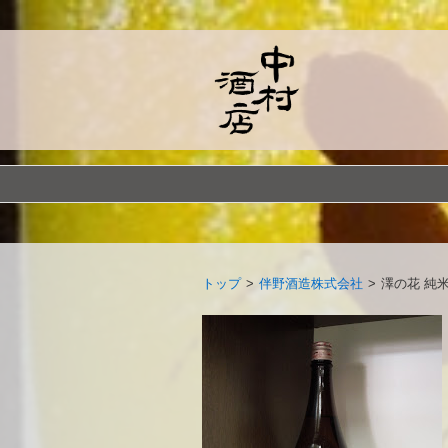
トップ
>
伴野酒造株式会社
>
澤の花 純