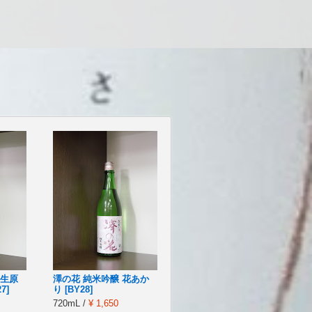
過生原
澤の花 純米吟醸 花あか
7]
り [BY28]
720mL /
¥ 1,650