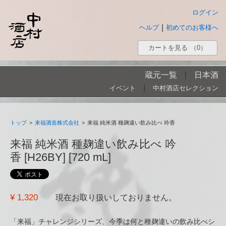
ログイン
|
ヘルプ
初めてのお客様へ
カートを見る
（0）
蔵元一覧
|
日本酒
|
イベント
中村酒店セレクション
トップ
>
来福酒造株式会社
>
来福 純米酒 種麹違い飲み比べ 吟香
来福 純米酒 種麹違い飲み比べ 吟
香 [H26BY] [720 mL]
¥ 1,320
現在お取り扱いしておりません。
「来福」チャレンジシリーズ、今季は何と種麹違いの飲み比べシ