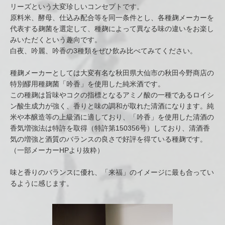
リーズという大変珍しいコンセプトです。
原料米、酵母、仕込み配合等を同一条件とし、各種麹メーカーを
代表する麹菌を選定して、種麹によって異なる味の違いをお楽し
みいただくという趣向です。
白夜、吟麗、吟香の3種類をぜひ飲み比べてみてください。
種麹メーカーとしては大変有名な秋田県大仙市の秋田今野商店の
特別醪用種麹菌「吟香」を使用した純米酒です。
この種麹は旨味やコクの指標となるアミノ酸の一種であるロイシ
ン酸生成力が強く、香りと味の調和が取れた清酒になります。純
米や本醸造等の上級酒に適しており、「吟香」を使用した清酒の
香気増強法は特許を取得（特許第150356号）しており、清酒香
気の増強と酒質のバランスの良さで好評を得ている種麹です。
（一部メーカーHPより抜粋）
味と香りのバランスに優れ、「来福」のイメージに最も合ってい
るように感じます。