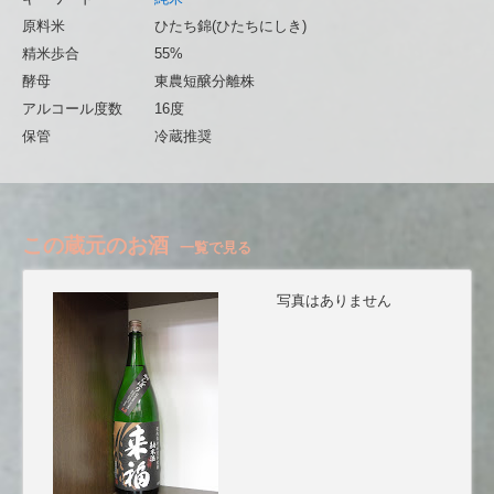
原料米
ひたち錦(ひたちにしき)
精米歩合
55%
酵母
東農短醸分離株
アルコール度数
16度
保管
冷蔵推奨
この蔵元のお酒
一覧で見る
写真はありません