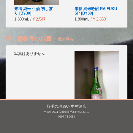
来福 純米 生酒 初しぼ
来福 純米吟醸 RAIFUKU
り [BY30]
SP [BY30]
1,800mL /
¥ 2,547
1,800mL /
¥ 2,860
同じ価格帯のお酒
一覧で見る
写真はありません
取手の地酒や 中村酒店
〒302-0034 茨城県取手市戸頭3-33-13
相模灘 特別純米 若水 槽
明鏡止水 純米 雄町
0297-78-2033
場詰め 無濾過生原
生 [BY26]
酒 [BY25]
720mL /
¥ 1,466
720mL /
¥ 1,375