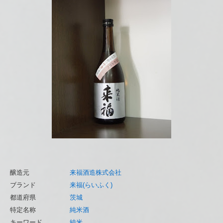
醸造元
来福酒造株式会社
ブランド
来福(らいふく)
都道府県
茨城
特定名称
純米酒
キーワード
純米