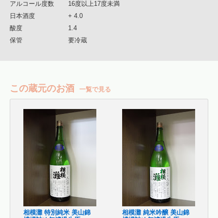
アルコール度数
16度以上17度未満
日本酒度
+ 4.0
酸度
1.4
保管
要冷蔵
この蔵元のお酒
一覧で見る
相模灘 特別純米 美山錦
相模灘 純米吟醸 美山錦