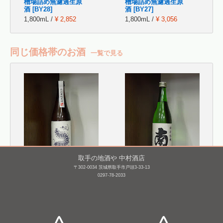
槽場詰め無濾過生原
槽場詰め無濾過生原
酒 [BY28]
酒 [BY27]
1,800mL /
¥ 2,852
1,800mL /
¥ 3,056
同じ価格帯のお酒
一覧で見る
取手の地酒や 中村酒店
〒302-0034 茨城県取手市戸頭3-33-13
0297-78-2033
無風 純米酒 別拵(べつこ
南 特別純米
しらえ)
720mL /
¥ 1,460
720mL /
¥ 1,320