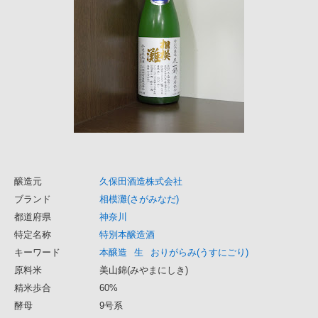
醸造元
久保田酒造株式会社
ブランド
相模灘(さがみなだ)
都道府県
神奈川
特定名称
特別本醸造酒
キーワード
本醸造
生
おりがらみ(うすにごり)
原料米
美山錦(みやまにしき)
精米歩合
60%
酵母
9号系