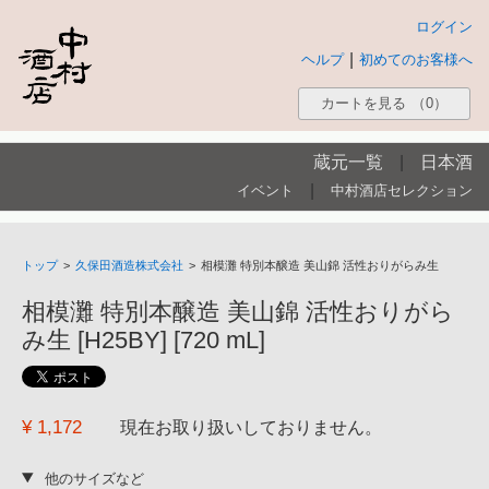
ログイン
|
ヘルプ
初めてのお客様へ
カートを見る
（0）
蔵元一覧
|
日本酒
|
イベント
中村酒店セレクション
トップ
>
久保田酒造株式会社
>
相模灘 特別本醸造 美山錦 活性おりがらみ生
相模灘 特別本醸造 美山錦 活性おりがら
み生 [H25BY] [720 mL]
¥ 1,172
現在お取り扱いしておりません。
他のサイズなど