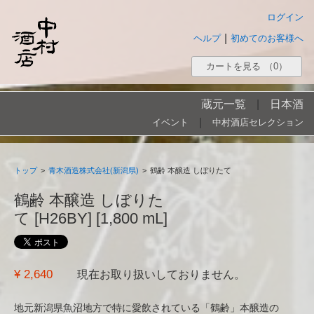
ログイン
|
ヘルプ
初めてのお客様へ
カートを見る
（0）
蔵元一覧
|
日本酒
|
イベント
中村酒店セレクション
トップ
>
青木酒造株式会社(新潟県)
>
鶴齢 本醸造 しぼりたて
鶴齢 本醸造 しぼりた
て [H26BY] [1,800 mL]
¥ 2,640
現在お取り扱いしておりません。
地元新潟県魚沼地方で特に愛飲されている「鶴齢」本醸造の