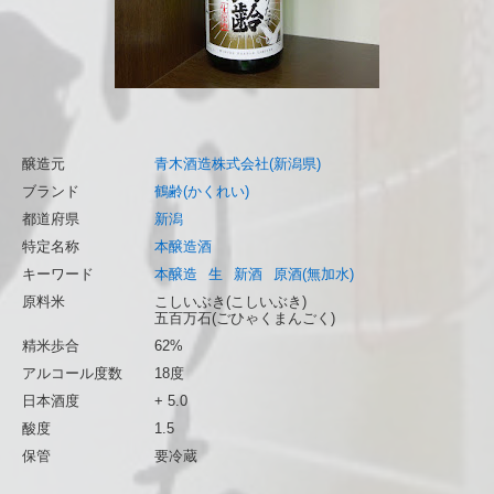
醸造元
青木酒造株式会社(新潟県)
ブランド
鶴齢(かくれい)
都道府県
新潟
特定名称
本醸造酒
キーワード
本醸造
生
新酒
原酒(無加水)
原料米
こしいぶき(こしいぶき)
五百万石(ごひゃくまんごく)
精米歩合
62%
アルコール度数
18度
日本酒度
+ 5.0
酸度
1.5
保管
要冷蔵