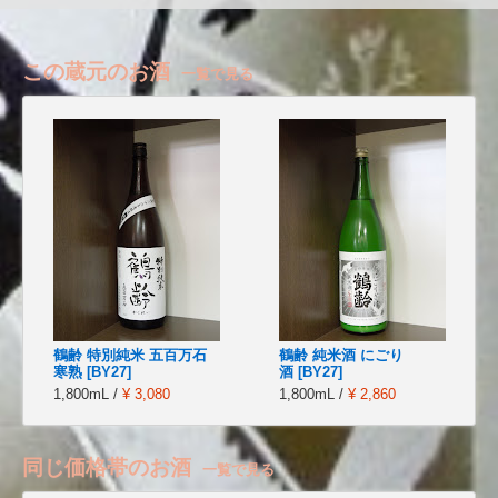
この蔵元のお酒
一覧で見る
鶴齢 特別純米 五百万石
鶴齢 純米酒 にごり
寒熟 [BY27]
酒 [BY27]
1,800mL /
¥ 3,080
1,800mL /
¥ 2,860
同じ価格帯のお酒
一覧で見る