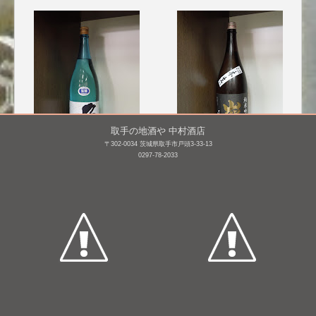
取手の地酒や 中村酒店
〒302-0034 茨城県取手市戸頭3-33-13
0297-78-2033
久礼 超辛口 特別純米 生
巌 純米吟醸 山田錦(黒) 無
原酒 花河童 [BY26]
濾過生原酒 [BY25]
1,800mL /
¥ 2,827
1,800mL /
¥ 2,985