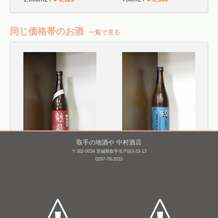
同じ価格帯のお酒
一覧で見る
取手の地酒や 中村酒店
〒302-0034 茨城県取手市戸頭3-33-13
鶴齢 特別純米 越淡麗
三連星 純米大吟醸 無濾
0297-78-2033
55%精米 生原酒 [BY27]
過生原酒 番外編 渡船六
号50 [BY25]
720mL /
¥ 1,760
720mL /
¥ 1,760