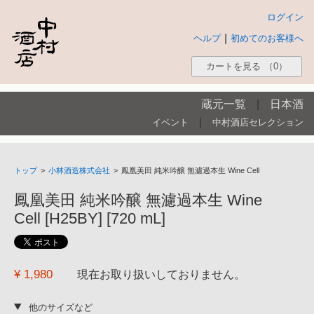
ログイン
|
ヘルプ
初めてのお客様へ
カートを見る
（0）
蔵元一覧
|
日本酒
|
イベント
中村酒店セレクション
トップ
>
小林酒造株式会社
>
鳳凰美田 純米吟醸 無濾過本生 Wine Cell
鳳凰美田 純米吟醸 無濾過本生 Wine
Cell [H25BY] [720 mL]
¥ 1,980
現在お取り扱いしておりません。
他のサイズなど