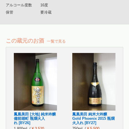
アルコール度数
16度
保管
要冷蔵
この蔵元のお酒
一覧で見る
鳳凰美田 [大地] 純米吟醸
鳳凰美田 純米大吟醸
備前雄町 瓶燗火入
Gold Phoenix 2015 瓶燗
れ [BY26]
火入れ [BY27]
1,800mL /
¥ 3,520
750mL /
¥ 5,500