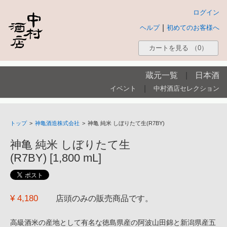
ログイン
|
ヘルプ
初めてのお客様へ
カートを見る
（0）
蔵元一覧
|
日本酒
|
イベント
中村酒店セレクション
トップ
>
神亀酒造株式会社
>
神亀 純米 しぼりたて生(R7BY)
神亀 純米 しぼりたて生
(R7BY) [1,800 mL]
¥ 4,180
店頭のみの販売商品です。
高級酒米の産地として有名な徳島県産の阿波山田錦と新潟県産五