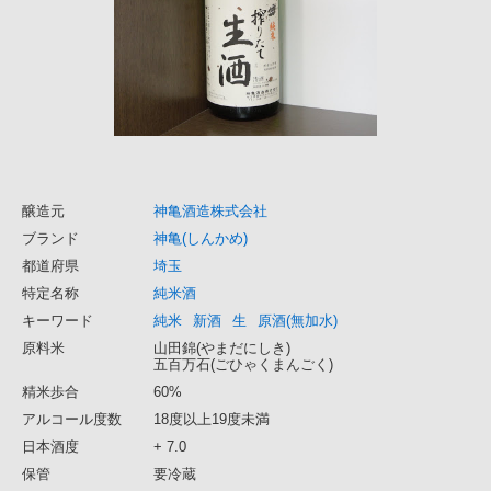
醸造元
神亀酒造株式会社
ブランド
神亀(しんかめ)
都道府県
埼玉
特定名称
純米酒
キーワード
純米
新酒
生
原酒(無加水)
原料米
山田錦(やまだにしき)
五百万石(ごひゃくまんごく)
精米歩合
60%
アルコール度数
18度以上19度未満
日本酒度
+ 7.0
保管
要冷蔵