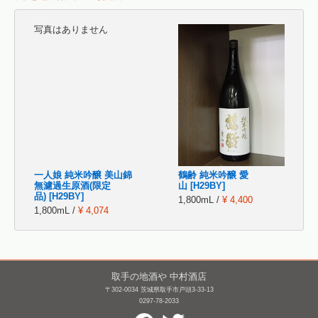
写真はありません
一人娘 純米吟醸 美山錦
鶴齢 純米吟醸 愛
無濾過生原酒(限定
山 [H29BY]
品) [H29BY]
1,800mL /
¥ 4,400
1,800mL /
¥ 4,074
取手の地酒や 中村酒店
〒302-0034 茨城県取手市戸頭3-33-13
0297-78-2033