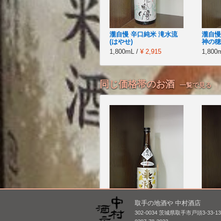
瀧自慢 辛口純米 滝水流
瀧自慢
(はやせ)
神の穂 
1,800mL /
¥ 2,915
1,800
同じ価格帯のお酒
一覧で見る
取手の地酒や 中村酒店
来福 純米 ひやおろし 若
鶴齢 
302-0034 茨城県取手市戸頭3-33-1
水 [BY27]
ごり [