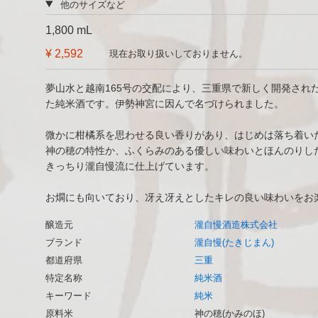
他のサイズなど
1,800 mL
¥ 2,592
現在お取り扱いしておりません。
夢山水と越南165号の交配により、三重県で新しく開発された
た純米酒です。伊勢神宮に因んで名づけられました。
微かに柑橘系を思わせる良い香りがあり、はじめは落ち着い
神の穂の特性か、ふくらみのある優しい味わいとほんのりし
きっちり瀧自慢流に仕上げています。
お燗にも向いており、冴え冴えとしたキレの良い味わいをお
醸造元
瀧自慢酒造株式会社
ブランド
瀧自慢(たきじまん)
都道府県
三重
特定名称
純米酒
キーワード
純米
原料米
神の穂(かみのほ)