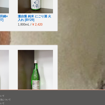
山田錦×
瀧自慢 純米 にごり酒 火
7]
入れ [BY29]
1,800mL /
¥ 2,420
ついて
成原
津島屋外伝 純米酒 der
方法について
Vater Rhein 父なるライ
ついて