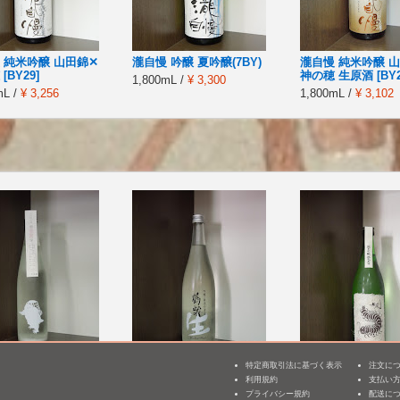
 純米吟醸 山田錦✕
瀧自慢 吟醸 夏吟醸(7BY)
瀧自慢 純米吟醸 
[BY29]
神の穂 生原酒 [BY2
1,800mL /
¥ 3,300
mL /
¥ 3,256
1,800mL /
¥ 3,102
特定商取引法に基づく表示
注文に
純米酒 雪男 発泡に
鶴齢 吟醸 生酒
無風 純米吟醸 熟
利用規約
支払い
3
BY26]
酒 [BY27]
プライバシー規約
配送に
720mL /
¥ 1,265