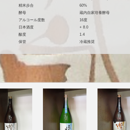
精米歩合
60%
酵母
蔵内自家培養酵母
アルコール度数
16度
日本酒度
+ 8.0
酸度
1.4
保管
冷蔵推奨