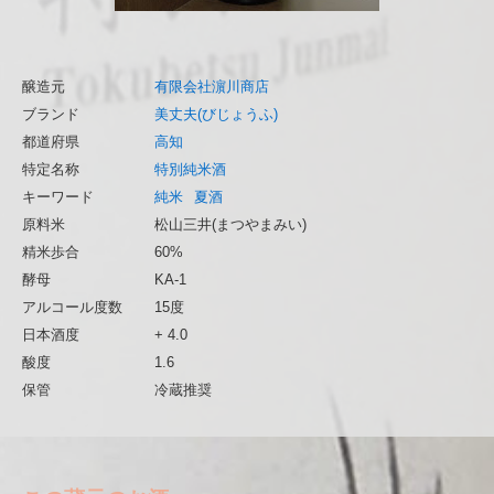
醸造元
有限会社濵川商店
ブランド
美丈夫(びじょうふ)
都道府県
高知
特定名称
特別純米酒
キーワード
純米
夏酒
原料米
松山三井(まつやまみい)
精米歩合
60%
酵母
KA-1
アルコール度数
15度
日本酒度
+ 4.0
酸度
1.6
保管
冷蔵推奨