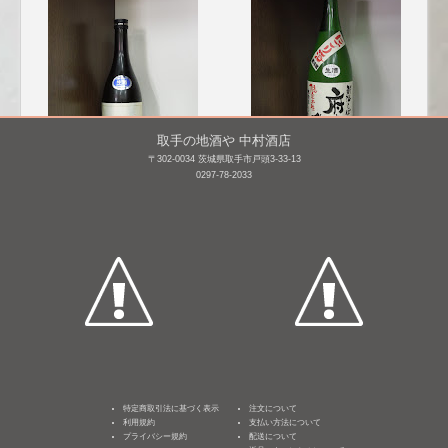
取手の地酒や 中村酒店
〒302-0034 茨城県取手市戸頭3-33-13
0297-78-2033
来福 Raifuku MELLOW
府中誉 本醸造本生 にご
り酒 [BY27]
720mL /
¥ 2,244
1,800mL /
¥ 2,200
特定商取引法に基づく表示
注文について
利用規約
支払い方法について
プライバシー規約
配送について