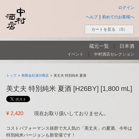
ログイン
|
ヘルプ
初めてのお客様へ
カートを見る
（0）
蔵元一覧
|
日本酒
|
イベント
中村酒店セレクション
トップ
>
有限会社濵川商店
>
美丈夫 特別純米 夏酒
美丈夫 特別純米 夏酒 [H26BY] [1,800 mL]
¥ 2,420
現在お取り扱いしておりません。
コストパフォーマンス抜群で大人気の「美丈夫」の夏酒、今年は
特別純米バージョンも新登場です！