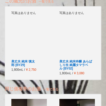
この蔵元のお酒
一覧で見る
写真はありません
写真はありません
美丈夫 純米 慎太
美丈夫 純米吟醸 あらば
郎 [BY29]
しり生 純麗タマラベ
ル [BY02]
1,800mL /
¥ 2,750
1,800mL /
¥ 3,080
同じ価格帯のお酒
一覧で見る