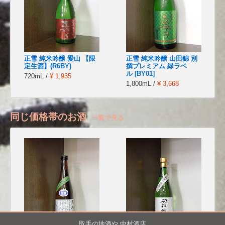
正雪 純米吟醸 愛山 【限
正雪 純米吟醸 山田錦 別
定生酒】(R6BY)
撰プレミアム 緑ラベ
ル [BY01]
720mL /
¥ 1,935
1,800mL /
¥ 3,668
同じ価格帯のお酒
一覧で見る
取手の地酒や 中村酒店