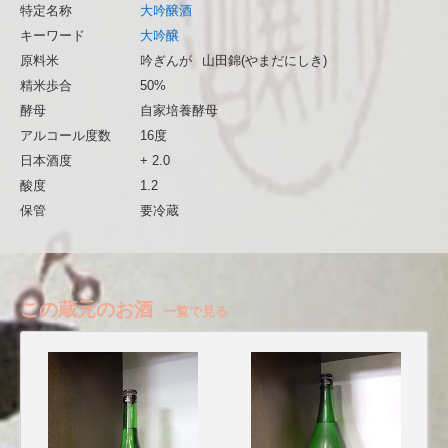
特定名称
大吟醸酒
キーワード
大吟醸
原料米
吟ぎんが
山田錦(やまだにしき)
精米歩合
50%
酵母
自家培養酵母
アルコール度数
16度
日本酒度
+ 2.0
酸度
1.2
保管
要冷蔵
この蔵元のお酒
一覧で見る