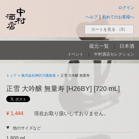
ログイン
|
ヘルプ
初めてのお客様へ
カートを見る
（0）
蔵元一覧
|
日本酒
|
イベント
中村酒店セレクション
トップ
>
株式会社神沢川酒造場
>
正雪 大吟醸 無量寿
正雪 大吟醸 無量寿 [H26BY] [720 mL]
¥ 1,444
現在お取り扱いしておりません。
他のサイズなど
1,800 mL