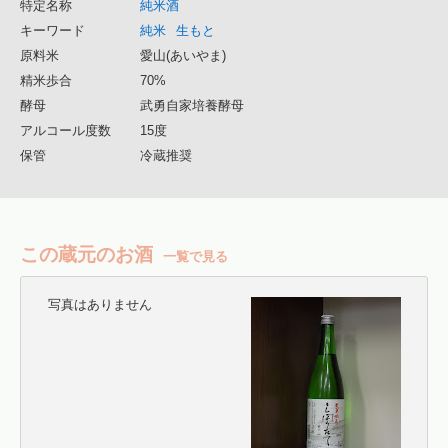
特定名称
純米酒
キーワード
純米
生もと
原料米
愛山(あいやま)
精米歩合
70%
酵母
武勇自家培養酵母
アルコール度数
15度
保管
冷蔵推奨
この蔵元のお酒
一覧で見る
写真はありません