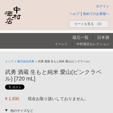
ログイン
|
ヘルプ
初めてのお客様へ
カートを見る
（0）
蔵元一覧
|
日本酒
|
イベント
中村酒店セレクション
トップ
>
株式会社武勇
>
武勇 酒蔵 生もと純米 愛山(ピンクラベル)
武勇 酒蔵 生もと純米 愛山(ピンクラベ
ル) [720 mL]
¥ 1,830
現在お取り扱いしておりません。
他のサイズなど