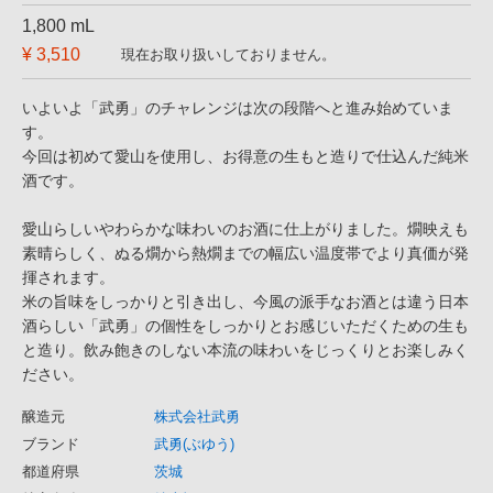
1,800 mL
¥ 3,510
現在お取り扱いしておりません。
いよいよ「武勇」のチャレンジは次の段階へと進み始めていま
す。
今回は初めて愛山を使用し、お得意の生もと造りで仕込んだ純米
酒です。
愛山らしいやわらかな味わいのお酒に仕上がりました。燗映えも
素晴らしく、ぬる燗から熱燗までの幅広い温度帯でより真価が発
揮されます。
米の旨味をしっかりと引き出し、今風の派手なお酒とは違う日本
酒らしい「武勇」の個性をしっかりとお感じいただくための生も
と造り。飲み飽きのしない本流の味わいをじっくりとお楽しみく
ださい。
醸造元
株式会社武勇
ブランド
武勇(ぶゆう)
都道府県
茨城