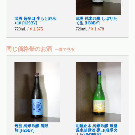
武勇 超辛口 生もと純米
武勇 純米吟醸 しぼりた
+10 [H29BY]
て生 [H30BY]
720mL /
¥ 1,375
720mL /
¥ 1,478
同じ価格帯のお酒
一覧で見る
若波 純米吟醸 壽限
明鏡止水 純米吟醸 無濾
無 [H26BY]
過生詰原酒 甕口(瓶燗火
入れ) [H25BY]