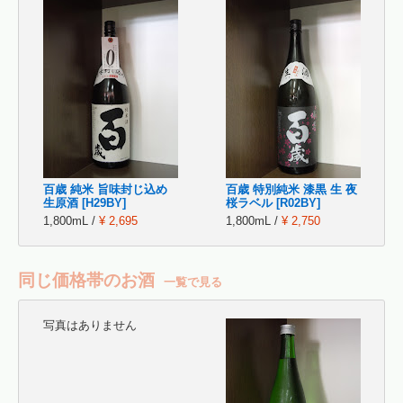
百歳 純米 旨味封じ込め
百歳 特別純米 漆黒 生 夜
生原酒 [H29BY]
桜ラベル [R02BY]
1,800mL /
¥ 2,695
1,800mL /
¥ 2,750
同じ価格帯のお酒
一覧で見る
写真はありません