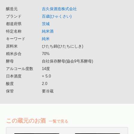
醸造元
吉久保酒造株式会社
ブランド
百歳(ひゃくさい)
都道府県
茨城
特定名称
純米酒
キーワード
純米
原料米
ひたち錦(ひたちにしき)
精米歩合
70%
酵母
自社保存酵母(協会9号系酵母)
アルコール度数
14度
日本酒度
+ 5.0
酸度
2.0
保管
要冷蔵
この蔵元のお酒
一覧で見る