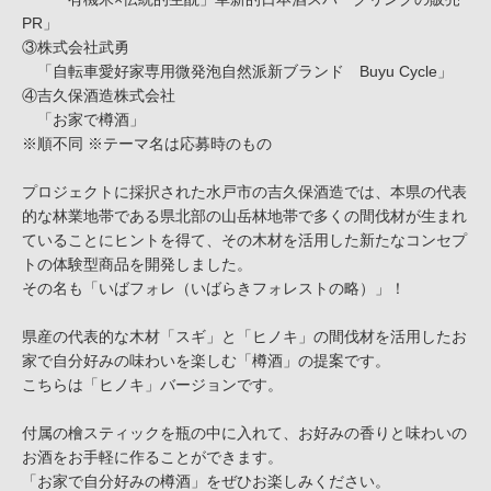
PR」
③株式会社武勇
「自転車愛好家専用微発泡自然派新ブランド Buyu Cycle」
④吉久保酒造株式会社
「お家で樽酒」
※順不同 ※テーマ名は応募時のもの
プロジェクトに採択された水戸市の吉久保酒造では、本県の代表
的な林業地帯である県北部の山岳林地帯で多くの間伐材が生まれ
ていることにヒントを得て、その木材を活用した新たなコンセプ
トの体験型商品を開発しました。
その名も「いばフォレ（いばらきフォレストの略）」！
県産の代表的な木材「スギ」と「ヒノキ」の間伐材を活用したお
家で自分好みの味わいを楽しむ「樽酒」の提案です。
こちらは「ヒノキ」バージョンです。
付属の檜スティックを瓶の中に入れて、お好みの香りと味わいの
お酒をお手軽に作ることができます。
「お家で自分好みの樽酒」をぜひお楽しみください。