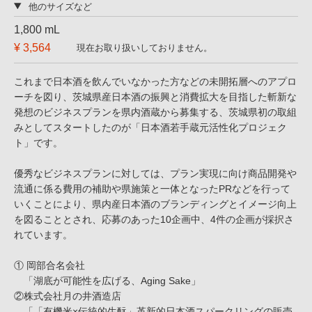
他のサイズなど
1,800 mL
¥ 3,564
現在お取り扱いしておりません。
これまで日本酒を飲んでいなかった方などの未開拓層へのアプロ
ーチを図り、茨城県産日本酒の振興と消費拡大を目指した斬新な
発想のビジネスプランを県内酒蔵から募集する、茨城県初の取組
みとしてスタートしたのが「日本酒若手蔵元活性化プロジェク
ト」です。
優秀なビジネスプランに対しては、プラン実現に向け商品開発や
流通に係る費用の補助や県施策と一体となったPRなどを行って
いくことにより、県内産日本酒のブランディングとイメージ向上
を図ることとされ、応募のあった10企画中、4件の企画が採択さ
れています。
① 岡部合名会社
「湖底が可能性を広げる、Aging Sake」
②株式会社月の井酒造店
「「有機米×伝統的生酛」革新的日本酒スパークリングの販売