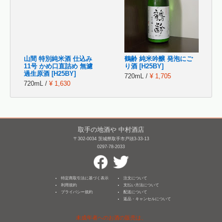
山間 特別純米酒 仕込み
鶴齢 純米吟醸 発泡にご
11号 かめ口直詰め 無濾
り酒 [H25BY]
過生原酒 [H25BY]
720mL /
¥ 1,705
720mL /
¥ 1,630
取手の地酒や 中村酒店
〒302-0034 茨城県取手市戸頭3-33-13
0297-78-2033
特定商取引法に基づく表示
注文について
利用規約
支払い方法について
プライバシー規約
配送について
返品・キャンセルについて
未成年者へのお酒の販売は、