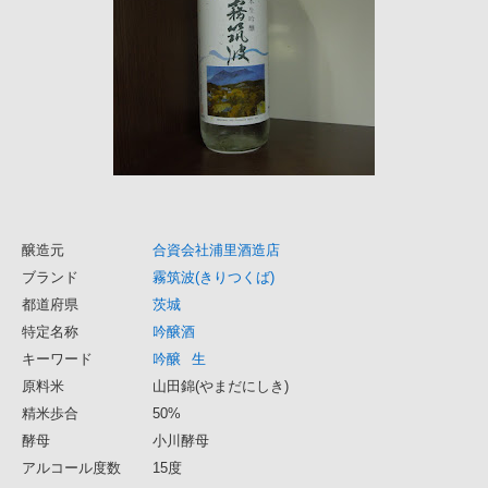
醸造元
合資会社浦里酒造店
ブランド
霧筑波(きりつくば)
都道府県
茨城
特定名称
吟醸酒
キーワード
吟醸
生
原料米
山田錦(やまだにしき)
精米歩合
50%
酵母
小川酵母
アルコール度数
15度