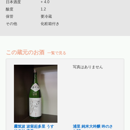
日本酒度
+ 4.0
酸度
1.2
保管
要冷蔵
その他
化粧箱付き
この蔵元のお酒
一覧で見る
写真はありません
霧筑波 波留起多里 うす
浦里 純米大吟醸 吟のさ