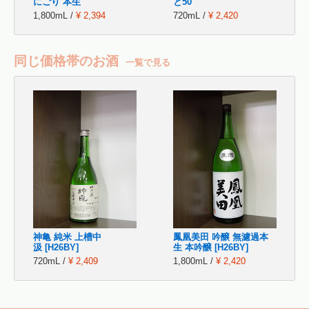
にごり 本生
と50
1,800mL /
¥ 2,394
720mL /
¥ 2,420
同じ価格帯のお酒
一覧で見る
神亀 純米 上槽中
鳳凰美田 吟醸 無濾過本
汲 [H26BY]
生 本吟醸 [H26BY]
720mL /
¥ 2,409
1,800mL /
¥ 2,420