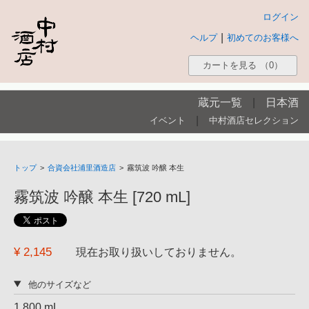
ログイン
|
ヘルプ
初めてのお客様へ
カートを見る
（0）
蔵元一覧
|
日本酒
|
イベント
中村酒店セレクション
トップ
>
合資会社浦里酒造店
>
霧筑波 吟醸 本生
霧筑波 吟醸 本生 [720 mL]
¥ 2,145
現在お取り扱いしておりません。
他のサイズなど
1,800 mL