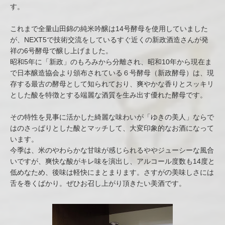
す。
これまで全量山田錦の純米吟醸は14号酵母を使用していました
が、NEXT5で技術交流をしているすぐ近くの新政酒造さんが発
祥の6号酵母で醸し上げました。
昭和5年に「新政」のもろみから分離され、昭和10年から現在ま
で日本醸造協会より頒布されている６号酵母（新政酵母）は、現
存する最古の酵母として知られており、爽やかな香りとスッキリ
とした酸を特徴とする端麗な酒質を生み出す優れた酵母です。
その特性を見事に活かした綺麗な味わいが「ゆきの美人」ならで
はのさっぱりとした酸とマッチして、大変印象的なお酒になって
います。
今季は、米のやわらかな甘味が感じられるややジューシーな風合
いですが、爽快な酸がキレ味を演出し、アルコール度数も14度と
低めなため、後味は軽快にまとまります。さすがの美味しさには
舌を巻くばかり。ぜひお召し上がり頂きたい美酒です。