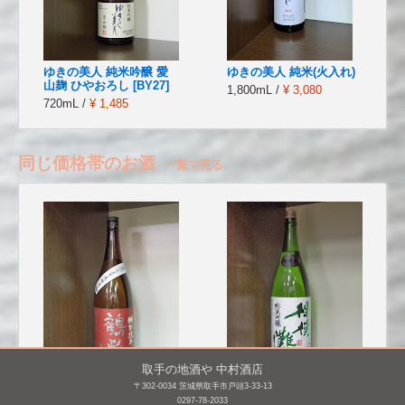
ゆきの美人 純米吟醸 愛
ゆきの美人 純米(火入れ)
山麹 ひやおろし [BY27]
1,800mL /
¥ 3,080
720mL /
¥ 1,485
同じ価格帯のお酒
一覧で見る
取手の地酒や 中村酒店
〒302-0034 茨城県取手市戸頭3-33-13
鶴齢 特別純米 越淡麗
相模灘 純米吟醸 美山錦
0297-78-2033