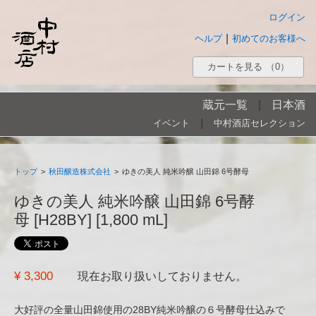
ログイン
|
ヘルプ
初めてのお客様へ
カートを見る
（0）
蔵元一覧
|
日本酒
|
イベント
中村酒店セレクション
トップ
>
秋田醸造株式会社
>
ゆきの美人 純米吟醸 山田錦 6号酵母
ゆきの美人 純米吟醸 山田錦 6号酵
母 [H28BY] [1,800 mL]
¥ 3,300
現在お取り扱いしておりません。
大好評の全量山田錦使用の28BY純米吟醸の６号酵母仕込みで