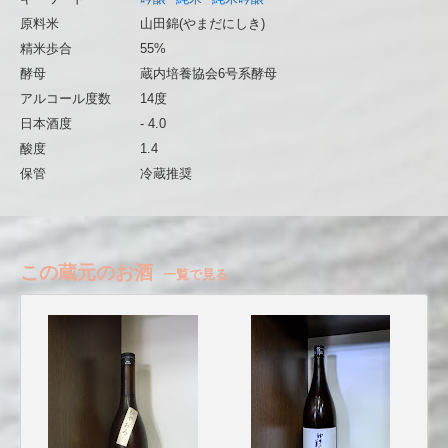
原料米
山田錦(やまだにしき)
精米歩合
55%
酵母
蔵内培養協会6号系酵母
アルコール度数
14度
日本酒度
- 4.0
酸度
1.4
保管
冷蔵推奨
この蔵元のお酒
一覧で見る