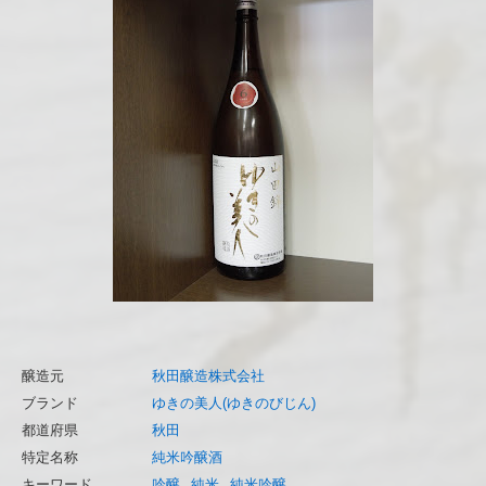
醸造元
秋田醸造株式会社
ブランド
ゆきの美人(ゆきのびじん)
都道府県
秋田
特定名称
純米吟醸酒
キーワード
吟醸
純米
純米吟醸