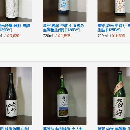
純米吟醸 雄町 無調
屋守 純米 中取り 直汲み
屋守 純米 中取り 
29BY]
無調整生(青) [H28BY]
生詰 [H25BY]
mL /
¥ 3,630
720mL /
¥ 1,595
720mL /
¥ 1,606
田 純米吟醸 白判
霧筑波 特別純米 火入れ
屋守 純米 無調整 