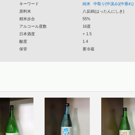
キーワード
純米
中取り(中汲み)(中垂れ)
原料米
八反錦(はったんにしき)
精米歩合
55%
アルコール度数
16度
日本酒度
+ 1.5
酸度
1.4
保管
要冷蔵