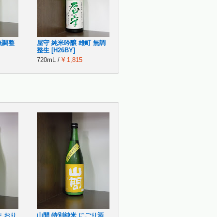
無調整
屋守 純米吟醸 雄町 無調
整生 [H26BY]
720mL /
¥ 1,815
生 おり
山間 特別純米 にごり酒