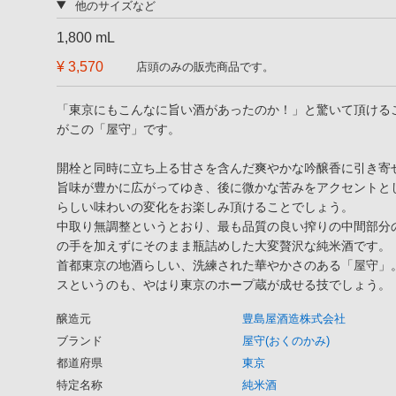
他のサイズなど
1,800 mL
¥ 3,570
店頭のみの販売商品です。
「東京にもこんなに旨い酒があったのか！」と驚いて頂ける
がこの「屋守」です。
開栓と同時に立ち上る甘さを含んだ爽やかな吟醸香に引き寄
旨味が豊かに広がってゆき、後に微かな苦みをアクセントと
らしい味わいの変化をお楽しみ頂けることでしょう。
中取り無調整というとおり、最も品質の良い搾りの中間部分
の手を加えずにそのまま瓶詰めした大変贅沢な純米酒です。
首都東京の地酒らしい、洗練された華やかさのある「屋守」
スというのも、やはり東京のホープ蔵が成せる技でしょう。
醸造元
豊島屋酒造株式会社
ブランド
屋守(おくのかみ)
都道府県
東京
特定名称
純米酒