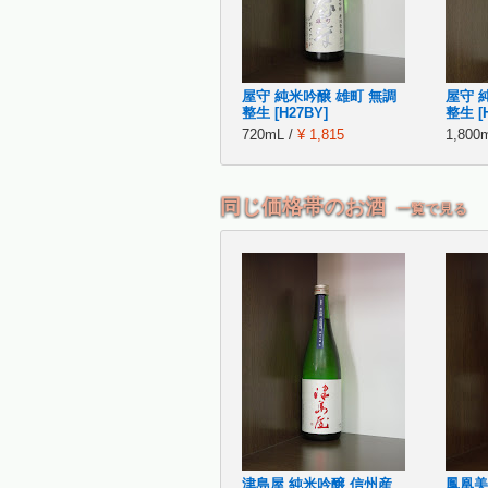
屋守 純米吟醸 雄町 無調
屋守 
整生 [H27BY]
整生 [H
720mL /
¥ 1,815
1,800
同じ価格帯のお酒
一覧で見る
津島屋 純米吟醸 信州産
鳳凰美