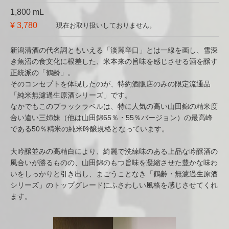
1,800 mL
¥ 3,780
現在お取り扱いしておりません。
新潟清酒の代名詞ともいえる「淡麗辛口」とは一線を画し、雪深
き魚沼の食文化に根差した、米本来の旨味を感じさせる酒を醸す
正統派の「鶴齢」。
そのコンセプトを体現したのが、特約酒販店のみの限定流通品
「純米無濾過生原酒シリーズ」です。
なかでもこのブラックラベルは、特に人気の高い山田錦の精米度
合い違い三姉妹（他は山田錦65％・55％バージョン）の最高峰
である50％精米の純米吟醸規格となっています。
大吟醸並みの高精白により、綺麗で洗練味のある上品な吟醸酒の
風合いが勝るものの、山田錦のもつ旨味を凝縮させた豊かな味わ
いをしっかりと引き出し、まごうことなき「鶴齢・無濾過生原酒
シリーズ」のトップグレードにふさわしい風格を感じさせてくれ
ます。