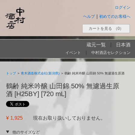
ログイン
|
ヘルプ
初めてのお客様へ
カートを見る
（0）
蔵元一覧
|
日本酒
|
イベント
中村酒店セレクション
トップ
>
青木酒造株式会社(新潟県)
>
鶴齢 純米吟醸 山田錦 50% 無濾過生原酒
鶴齢 純米吟醸 山田錦 50% 無濾過生原
酒 [H25BY] [720 mL]
¥ 1,925
現在お取り扱いしておりません。
他のサイズなど