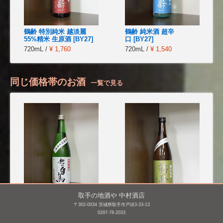
鶴齢 特別純米 越淡麗
鶴齢 純米酒 超辛
55%精米 生原酒 [BY27]
口 [BY27]
720mL /
¥ 1,760
720mL /
¥ 1,540
同じ価格帯のお酒
一覧で見る
取手の地酒や 中村酒店
〒302-0034 茨城県取手市戸頭3-33-13
越の白鳥 純米吟醸 仕込
鶴齢 特別純米 美山錦
0297-78-2033
み10号 無濾過生原
55% 生原酒 [BY26]