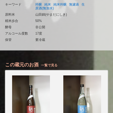
キーワード
吟醸
純米
純米吟醸
無濾過
生
原酒(無加水)
原料米
山田錦(やまだにしき)
精米歩合
50%
酵母
非公開
アルコール度数
17度
保管
要冷蔵
この蔵元のお酒
一覧で見る