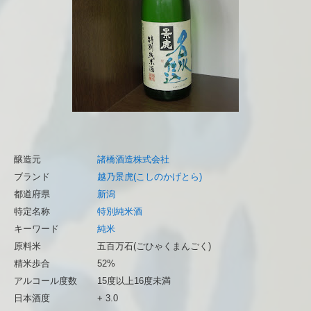
醸造元
諸橋酒造株式会社
ブランド
越乃景虎(こしのかげとら)
都道府県
新潟
特定名称
特別純米酒
キーワード
純米
原料米
五百万石(ごひゃくまんごく)
精米歩合
52%
アルコール度数
15度以上16度未満
日本酒度
+ 3.0