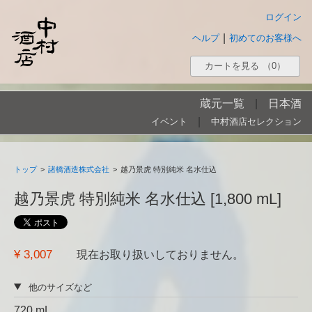
ログイン
|
ヘルプ
初めてのお客様へ
カートを見る
（0）
蔵元一覧
|
日本酒
|
イベント
中村酒店セレクション
トップ
>
諸橋酒造株式会社
>
越乃景虎 特別純米 名水仕込
越乃景虎 特別純米 名水仕込 [1,800 mL]
¥ 3,007
現在お取り扱いしておりません。
他のサイズなど
720 mL