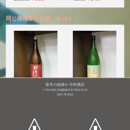
同じ価格帯のお酒
一覧で見る
取手の地酒や 中村酒店
〒302-0034 茨城県取手市戸頭3-33-13
ゆきの美人 純米吟醸 雄
明鏡止水 純米吟醸 無濾
0297-78-2033
町【生】(R7BY)
過生詰原酒 甕口(瓶燗火
入れ) [BY25]
1,800mL /
¥ 3,960
1,800mL /
¥ 3,132