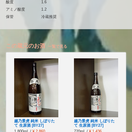
酸度
1.6
アミノ酸度
1.2
保管
冷蔵推奨
この蔵元のお酒
一覧で見る
越乃景虎 純米 しぼりた
越乃景虎 純米 しぼりた
て 生原酒 [BY27]
て 生原酒 [BY27]
1,800mL /
¥ 2,860
720mL /
¥ 1,436