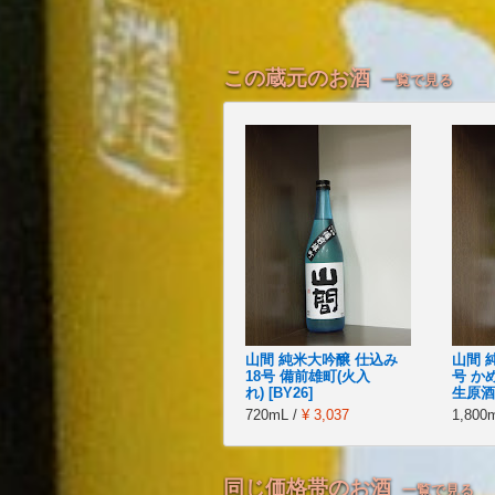
この蔵元のお酒
一覧で見る
山間 純米大吟醸 仕込み
山間 
18号 備前雄町(火入
号 か
れ) [BY26]
生原酒 
720mL /
¥ 3,037
1,800
同じ価格帯のお酒
一覧で見る