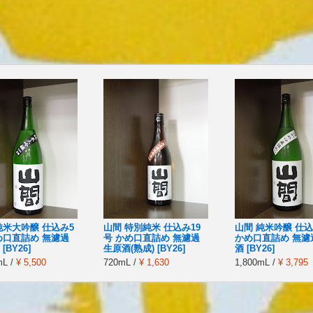
純米大吟醸 仕込み5
山間 特別純米 仕込み19
山間 純米吟醸 仕込
め口直詰め 無濾過
号 かめ口直詰め 無濾過
かめ口直詰め 無濾
[BY26]
生原酒(熟成) [BY26]
酒 [BY26]
mL /
¥ 5,500
720mL /
¥ 1,630
1,800mL /
¥ 3,795