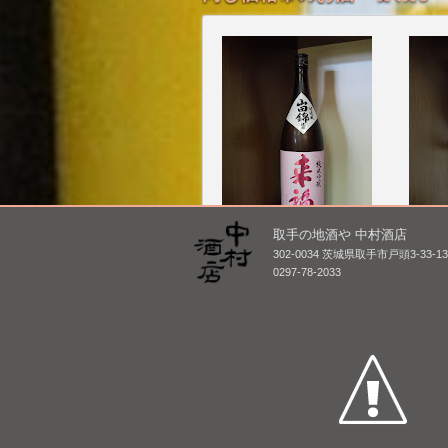
取手の地酒や 中村酒店
来福 純米吟醸 山田錦
越の白
302-0034 茨城県取手市戸頭3-33-1
み11
1,800mL /
¥ 3,850
0297-78-2033
酒 [BY
1,800