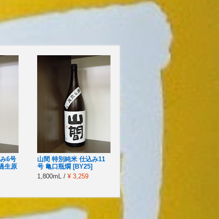
み6号
山間 特別純米 仕込み11
過生原
号 亀口瓶燗 [BY25]
1,800mL /
¥ 3,259