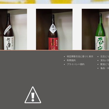
特定商取引法に基づく表示
注文に
鳥 特別純米 仕込
来福 純米吟醸 愛山 つる
屋守 純米吟醸 無調
利用規約
支払い
3
号 無濾過原
ばら
プライバシー規約
配送に
1,800mL /
¥ 3,998
25]
返品・
1,800mL /
¥ 3,960
mL /
¥ 3,087