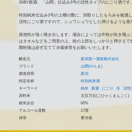
26BY新酒、「山間」仕込み3号の活性タイプのにごり酒です
特別純米仕込み3号の上槽の際に、別取りしたもろみを粗漉
活性にごり酒ですので、シュワシュワとした弾けるような発
発泡性が強く噴き出します。場合によっては中栓が吹き飛ぶ
はタオルなどをご用意の上、栓の上部をしっかりと押さえて
開栓後は必ず立てて冷蔵保管をお願いいたします。
醸造元
新潟第一酒造株式会社
ブランド
山間(やんま)
都道府県
新潟
特定名称
特別純米酒
キーワード
純米
新酒
にごり
生
活性
原料米
五百万石(ごひゃくまんごく)
精米歩合
60%
アルコール度数
17度
保管
要冷蔵