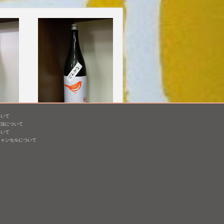
ついて
整 生
庭のうぐいす 純米吟醸
方法について
ぬるはだ
ついて
キャンセルについて
1,800mL /
¥ 3,135