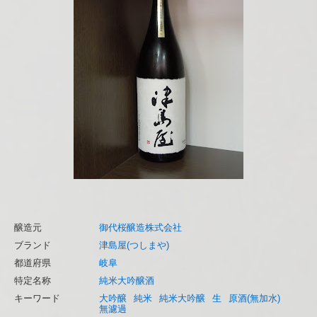
醸造元
御代桜醸造株式会社
ブランド
津島屋(つしまや)
都道府県
岐阜
特定名称
純米大吟醸酒
キーワード
大吟醸
純米
純米大吟醸
生
原酒(無加水)
無濾過