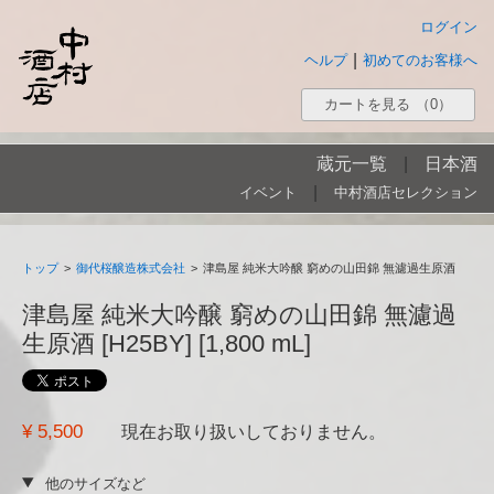
ログイン
|
ヘルプ
初めてのお客様へ
カートを見る
（0）
蔵元一覧
|
日本酒
|
イベント
中村酒店セレクション
トップ
>
御代桜醸造株式会社
>
津島屋 純米大吟醸 窮めの山田錦 無濾過生原酒
津島屋 純米大吟醸 窮めの山田錦 無濾過
生原酒 [H25BY] [1,800 mL]
¥ 5,500
現在お取り扱いしておりません。
他のサイズなど