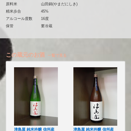
原料米
山田錦(やまだにしき)
精米歩合
45%
アルコール度数
16度
保管
要冷蔵
この蔵元のお酒
一覧で見る
津島屋 純米吟醸 信州産
津島屋 純米吟醸 信州産