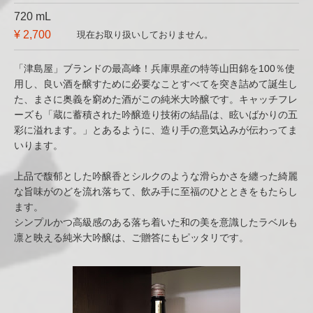
720 mL
¥ 2,700
現在お取り扱いしておりません。
「津島屋」ブランドの最高峰！兵庫県産の特等山田錦を100％使
用し、良い酒を醸すために必要なことすべてを突き詰めて誕生し
た、まさに奥義を窮めた酒がこの純米大吟醸です。キャッチフレ
ーズも「蔵に蓄積された吟醸造り技術の結晶は、眩いばかりの五
彩に溢れます。」とあるように、造り手の意気込みが伝わってま
いります。
上品で馥郁とした吟醸香とシルクのような滑らかさを纏った綺麗
な旨味がのどを流れ落ちて、飲み手に至福のひとときをもたらし
ます。
シンプルかつ高級感のある落ち着いた和の美を意識したラベルも
凛と映える純米大吟醸は、ご贈答にもピッタリです。