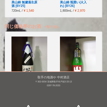
美山錦 無濾過生原
美山錦 瓶囲い(火入
酒 [BY25]
れ) [BY26]
720mL /
¥ 1,540
1,800mL /
¥ 2,970
同じ価格帯のお酒
一覧で見る
取手の地酒や 中村酒店
〒302-0034 茨城県取手市戸頭3-33-13
0297-78-2033
鶴齢 限定 大吟醸 牧之(桐
山間 純米大吟醸 にごり
箱入り)
酒 仕込み7号 [BY27]
720mL /
¥ 7,040
1,800mL /
¥ 5,806