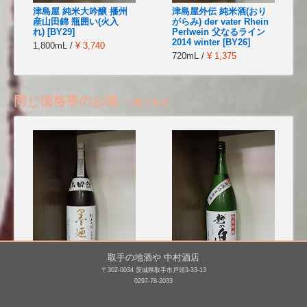
津島屋 純米大吟醸 播州
津島屋外伝 純米酒(おり
産山田錦 瓶囲い(火入
がらみ) der vater Rhein
れ) [BY29]
Perlwein 父なるライン
2014 winter [BY26]
1,800mL /
¥ 3,740
720mL /
¥ 1,375
同じ価格帯のお酒
一覧で見る
取手の地酒や 中村酒店
〒302-0034 茨城県取手市戸頭3-33-13
墨廼江 純米吟醸 山田錦
越の白鳥 純米吟醸 仕込
0297-78-2033
み10号 無濾過生原
1,800mL /
¥ 3,300
酒 [BY25]