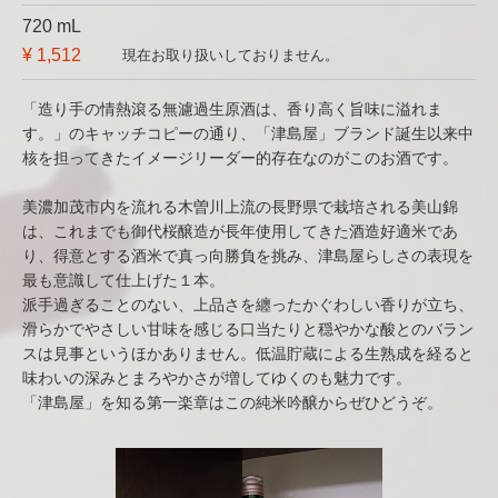
720 mL
¥ 1,512
現在お取り扱いしておりません。
「造り手の情熱滾る無濾過生原酒は、香り高く旨味に溢れま
す。」のキャッチコピーの通り、「津島屋」ブランド誕生以来中
核を担ってきたイメージリーダー的存在なのがこのお酒です。
美濃加茂市内を流れる木曽川上流の長野県で栽培される美山錦
は、これまでも御代桜醸造が長年使用してきた酒造好適米であ
り、得意とする酒米で真っ向勝負を挑み、津島屋らしさの表現を
最も意識して仕上げた１本。
派手過ぎることのない、上品さを纏ったかぐわしい香りが立ち、
滑らかでやさしい甘味を感じる口当たりと穏やかな酸とのバラン
スは見事というほかありません。低温貯蔵による生熟成を経ると
味わいの深みとまろやかさが増してゆくのも魅力です。
「津島屋」を知る第一楽章はこの純米吟醸からぜひどうぞ。