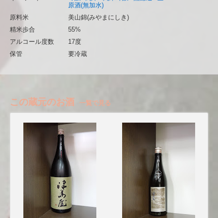
原酒(無加水)
原料米
美山錦(みやまにしき)
精米歩合
55%
アルコール度数
17度
保管
要冷蔵
この蔵元のお酒
一覧で見る