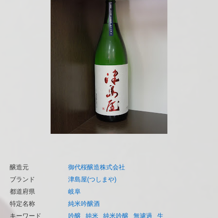
醸造元
御代桜醸造株式会社
ブランド
津島屋(つしまや)
都道府県
岐阜
特定名称
純米吟醸酒
キーワード
吟醸
純米
純米吟醸
無濾過
生