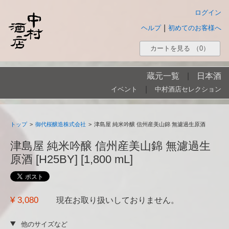
ログイン
|
ヘルプ
初めてのお客様へ
カートを見る
（0）
蔵元一覧
|
日本酒
|
イベント
中村酒店セレクション
トップ
>
御代桜醸造株式会社
>
津島屋 純米吟醸 信州産美山錦 無濾過生原酒
津島屋 純米吟醸 信州産美山錦 無濾過生
原酒 [H25BY] [1,800 mL]
¥ 3,080
現在お取り扱いしておりません。
他のサイズなど